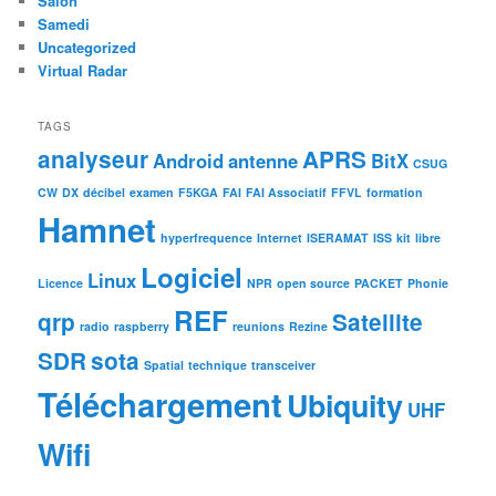
Salon
Samedi
Uncategorized
Virtual Radar
TAGS
analyseur
APRS
Android
antenne
BitX
CSUG
CW
DX
décibel
examen
F5KGA
FAI
FAI Associatif
FFVL
formation
Hamnet
hyperfrequence
Internet
ISERAMAT
ISS
kit
libre
Logiciel
Linux
Licence
NPR
open source
PACKET
Phonie
REF
qrp
Satellite
radio
raspberry
reunions
Rezine
SDR
sota
Spatial
technique
transceiver
Téléchargement
Ubiquity
UHF
Wifi