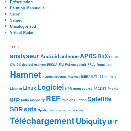
Présentation
Réunion Mensuelle
Salon
Samedi
Uncategorized
Virtual Radar
TAGS
analyseur
APRS
Android
antenne
BitX
CSUG
CW
DX
décibel
examen
F5KGA
FAI
FAI Associatif
FFVL
formation
Hamnet
hyperfrequence
Internet
ISERAMAT
ISS
kit
libre
Logiciel
Linux
Licence
NPR
open source
PACKET
Phonie
REF
qrp
Satellite
radio
raspberry
reunions
Rezine
SDR
sota
Spatial
technique
transceiver
Téléchargement
Ubiquity
UHF