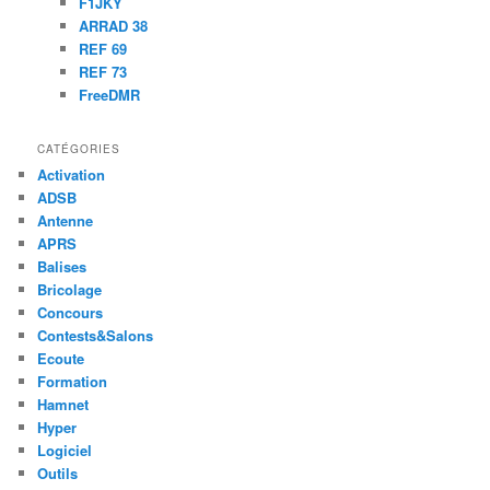
F1JKY
ARRAD 38
REF 69
REF 73
FreeDMR
CATÉGORIES
Activation
ADSB
Antenne
APRS
Balises
Bricolage
Concours
Contests&Salons
Ecoute
Formation
Hamnet
Hyper
Logiciel
Outils