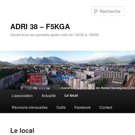
Aller
au
Rech
contenu
principal
ADRI 38 – F5KGA
Ouvert tous les samedis après-midi de 14h30 à 18h00.
Menu
Le local
L’association
Actualité
principal
Réunions mensuelles
Outils
Facebook
Contact
Le local