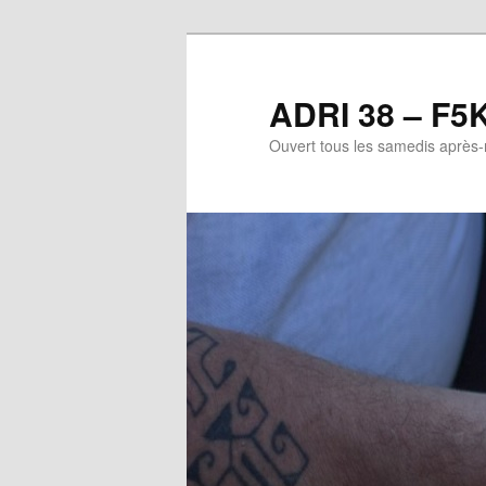
Aller
au
contenu
ADRI 38 – F5
principal
Ouvert tous les samedis après