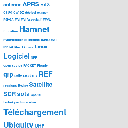
APRS
antenne
BitX
CSUG
CW
DX
décibel
examen
F5KGA
FAI
FAI Associatif
FFVL
Hamnet
formation
hyperfrequence
Internet
ISERAMAT
Linux
ISS
kit
libre
Licence
Logiciel
NPR
open source
PACKET
Phonie
REF
qrp
radio
raspberry
Satellite
reunions
Rezine
SDR
sota
Spatial
technique
transceiver
Téléchargement
Ubiquity
UHF