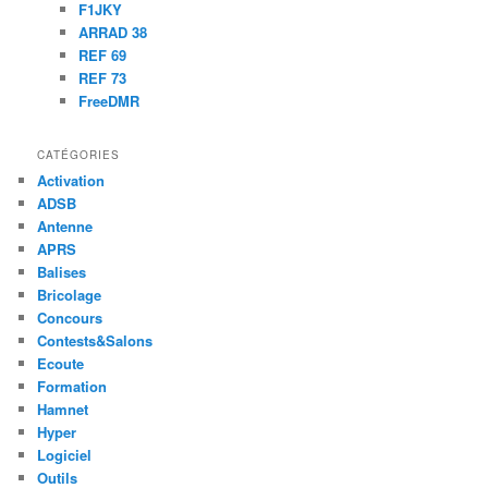
F1JKY
ARRAD 38
REF 69
REF 73
FreeDMR
CATÉGORIES
Activation
ADSB
Antenne
APRS
Balises
Bricolage
Concours
Contests&Salons
Ecoute
Formation
Hamnet
Hyper
Logiciel
Outils