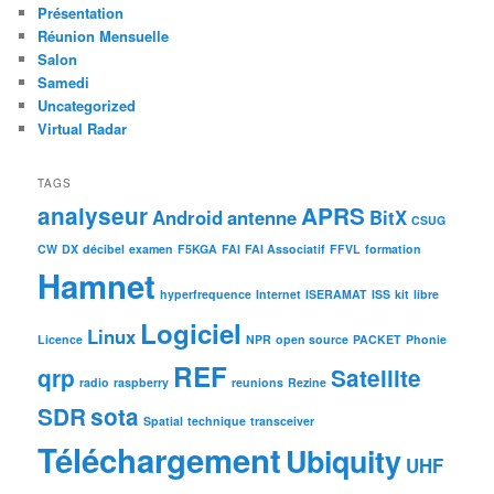
Présentation
Réunion Mensuelle
Salon
Samedi
Uncategorized
Virtual Radar
TAGS
analyseur
APRS
Android
antenne
BitX
CSUG
CW
DX
décibel
examen
F5KGA
FAI
FAI Associatif
FFVL
formation
Hamnet
hyperfrequence
Internet
ISERAMAT
ISS
kit
libre
Logiciel
Linux
Licence
NPR
open source
PACKET
Phonie
REF
qrp
Satellite
radio
raspberry
reunions
Rezine
SDR
sota
Spatial
technique
transceiver
Téléchargement
Ubiquity
UHF