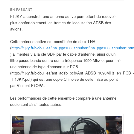
EN PASSANT
F1JKY a construit une antenne active permettant de recevoir
plus confortablement les trames de localisation ADSB des
avions.
Cette antenne active est constituée de deux LNA
(
http://f1jky.fr/bidouilles/lna_pga103_schubert/lna_pga103_schubert.ht
) alimentés via la clé SDR par le câble d’antenne, ainsi qu’un
filtre passe bande centré sur la fréquence 1090 Mhz et pour finir
une antenne de type diapason sur PCB
(http://f1jky.fr/bidouilles/ant_adsb_pcb/Ant_ADSB_1090MHz_en_PCB_
_F1JKY.pdf) qui est une copie Chinoise de celle mise au point
par Vincent F1OPA.
Les performances de cette ensemble comparé à une antenne
seule sont ainsi toutes autres.