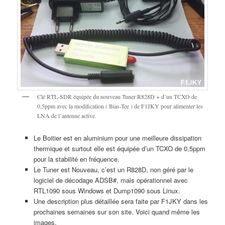
Clé RTL-SDR équipée du nouveau Tuner R828D + d’un TCXO de
0,5ppm avec la modification ( Bias-Tee ) de F1JKY pour alimenter les
LNA de l’antenne active.
Le Boitier est en aluminium pour une meilleure dissipation
thermique et surtout elle est équipée d’un TCXO de 0,5ppm
pour la stabilité en fréquence.
Le Tuner est Nouveau, c’est un R828D, non géré par le
logiciel de décodage ADSB#, mais opérationnel avec
RTL1090 sous Windows et Dump1090 sous Linux.
Une description plus détaillée sera faite par F1JKY dans les
prochaines semaines sur son site. Voici quand même les
images.