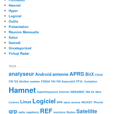
Hamnet
Hyper
Logiciel
Outils
Présentation
Réunion Mensuelle
Salon
Samedi
Uncategorized
Virtual Radar
TAGS
analyseur
APRS
Android
antenne
BitX
CSUG
CW
DX
décibel
examen
F5KGA
FAI
FAI Associatif
FFVL
formation
Hamnet
hyperfrequence
Internet
ISERAMAT
ISS
kit
libre
Logiciel
Linux
Licence
NPR
open source
PACKET
Phonie
REF
qrp
Satellite
radio
raspberry
reunions
Rezine