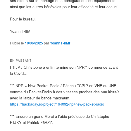
ses efforts sur le montage et la configuration des équipements
ainsi que les autres bénévoles pour leur efficacité et leur accueil.
Pour le bureau,
Yoann F4IMF
Publié le
10/06/2025
par
Yoann F4IMF
EN PASSANT
F1IJP / Christophe a enfin terminé son NPR** commencé avant
le Covid…
*** NPR = New Packet Radio / Réseau TCPIP en VHF ou UHF
comme du Packet-Radio à des vitesses proches des 500 kbits/s
avec la largeur de bande maximum.
https://hackaday.io/project/164092-npr-new-packet-radio
*** Encore un grand Merci à l’aide précieuse de Christophe
F1JKY et Patrick F6AZZ.