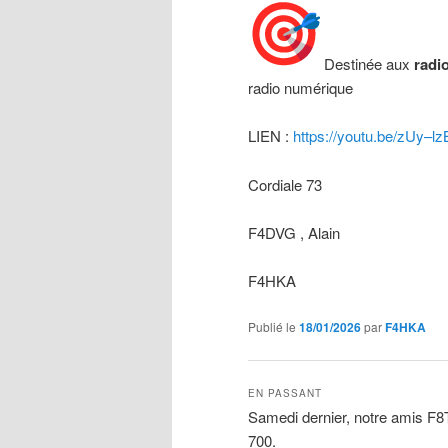
Destinée aux
radi
radio numérique
LIEN :
https://youtu.be/zUy–l
Cordiale 73
F4DVG , Alain
F4HKA
Publié le
18/01/2026
par
F4HKA
EN PASSANT
Samedi dernier, notre amis F
700.