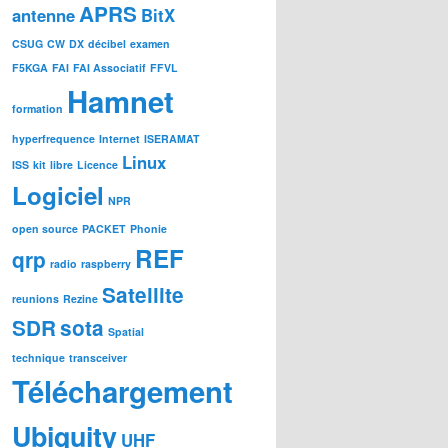
APRS
antenne
BitX
CSUG
CW
DX
décibel
examen
F5KGA
FAI
FAI Associatif
FFVL
Hamnet
formation
hyperfrequence
Internet
ISERAMAT
Linux
ISS
kit
libre
Licence
Logiciel
NPR
open source
PACKET
Phonie
REF
qrp
radio
raspberry
Satellite
reunions
Rezine
SDR
sota
Spatial
technique
transceiver
Téléchargement
Ubiquity
UHF