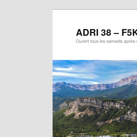
Aller
Aller
au
au
contenu
contenu
ADRI 38 – F5
principal
secondaire
Ouvert tous les samedis après