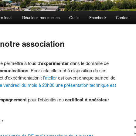
Le local
Réunions mensuelles
Outils
Facebook
Contact
 notre association
e permettre à tous d’
expérimenter
dans le domaine de
mmunications
. Pour cela elle met à disposition de ses
et d’expérimentation :
l’atelier
est ouvert chaque samedi de
vendredi du mois à 20h30 une présentation technique est
mpagnement
pour l’obtention du
certificat d’opérateur
 !
passionnés de RF et d’électronique de la cuvette