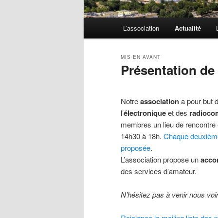
Menu
L’association
Actualité
principal
MIS EN AVANT
Présentation de
Publié le
02/09/2018
par
admin
Notre
association
a pour but d
l’
électronique
et des
radioco
membres un lieu de rencontre 
14h30 à 18h.
Chaque deuxième 
proposée
.
L’association propose un
acco
des services d’amateur.
N’hésitez pas à venir nous voir
Rejoignez la mailing liste des 