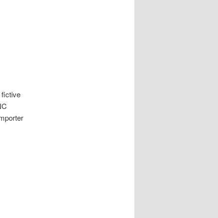
fictive
NC
emporter