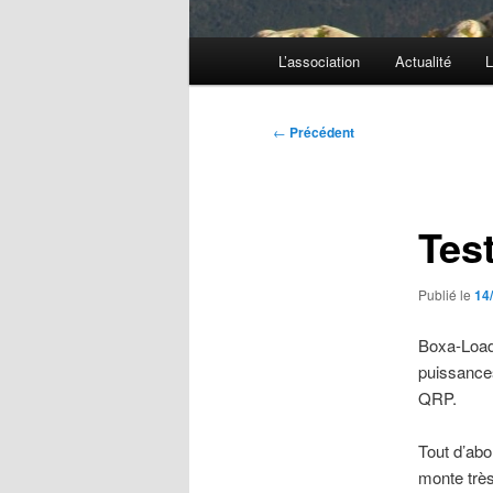
Menu
L’association
Actualité
L
principal
Navigation
←
Précédent
des
articles
Tes
Publié le
14
Boxa-Load 
puissances
QRP.
Tout d’abor
monte très