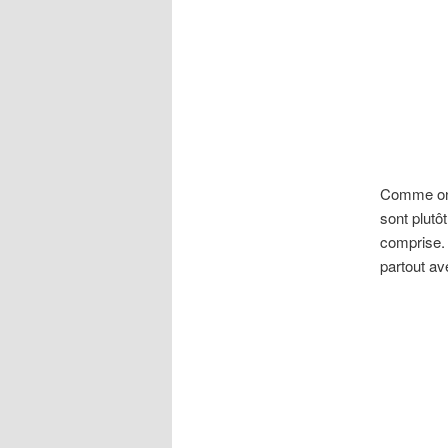
Comme on p
sont plut
comprise. 
partout av