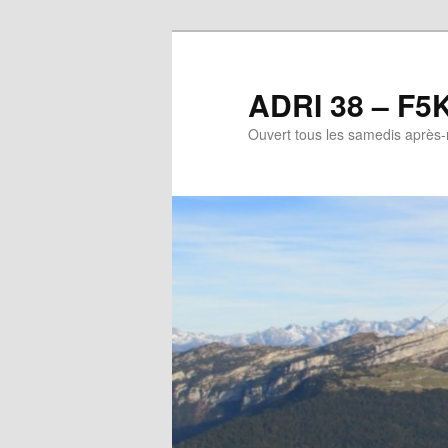
Aller
au
contenu
ADRI 38 – F5
principal
Ouvert tous les samedis après