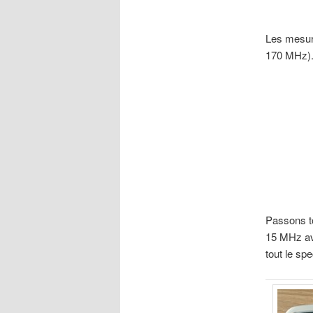
Les mesure
170 MHz).
Passons to
15 MHz ave
tout le sp