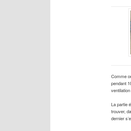
Comme on p
pendant 10
ventilatio
La partie é
trouver, d
dernier s’