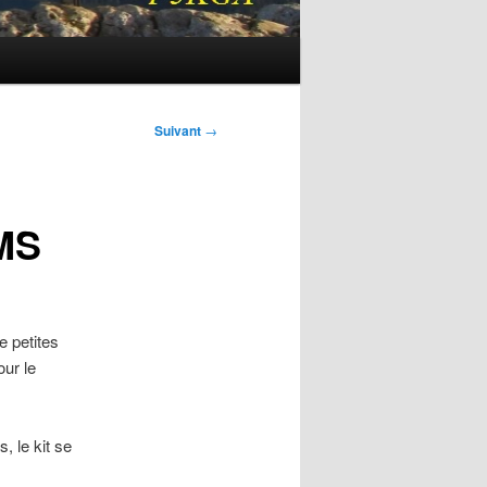
Suivant
→
MS
e petites
our le
, le kit se