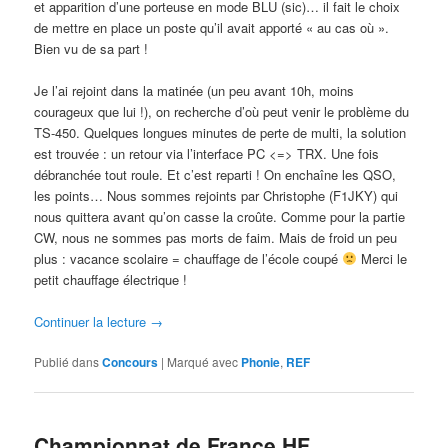
et apparition d’une porteuse en mode BLU (sic)… il fait le choix
de mettre en place un poste qu’il avait apporté « au cas où ».
Bien vu de sa part !
Je l’ai rejoint dans la matinée (un peu avant 10h, moins
courageux que lui !), on recherche d’où peut venir le problème du
TS-450. Quelques longues minutes de perte de multi, la solution
est trouvée : un retour via l’interface PC <=> TRX. Une fois
débranchée tout roule. Et c’est reparti ! On enchaîne les QSO,
les points… Nous sommes rejoints par Christophe (F1JKY) qui
nous quittera avant qu’on casse la croûte. Comme pour la partie
CW, nous ne sommes pas morts de faim. Mais de froid un peu
plus : vacance scolaire = chauffage de l’école coupé
Merci le
petit chauffage électrique !
Continuer la lecture
→
Publié dans
Concours
|
Marqué avec
Phonie
,
REF
Championnat de France HF