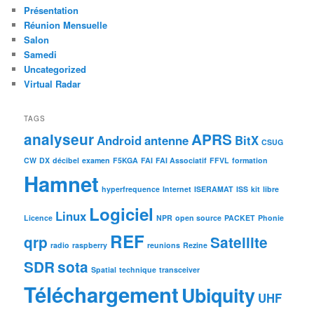
Présentation
Réunion Mensuelle
Salon
Samedi
Uncategorized
Virtual Radar
TAGS
analyseur
APRS
Android
antenne
BitX
CSUG
CW
DX
décibel
examen
F5KGA
FAI
FAI Associatif
FFVL
formation
Hamnet
hyperfrequence
Internet
ISERAMAT
ISS
kit
libre
Logiciel
Linux
Licence
NPR
open source
PACKET
Phonie
REF
qrp
Satellite
radio
raspberry
reunions
Rezine
SDR
sota
Spatial
technique
transceiver
Téléchargement
Ubiquity
UHF