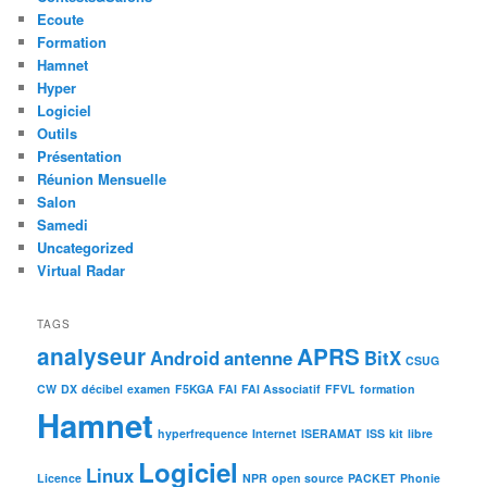
Ecoute
Formation
Hamnet
Hyper
Logiciel
Outils
Présentation
Réunion Mensuelle
Salon
Samedi
Uncategorized
Virtual Radar
TAGS
analyseur
APRS
Android
antenne
BitX
CSUG
CW
DX
décibel
examen
F5KGA
FAI
FAI Associatif
FFVL
formation
Hamnet
hyperfrequence
Internet
ISERAMAT
ISS
kit
libre
Logiciel
Linux
Licence
NPR
open source
PACKET
Phonie