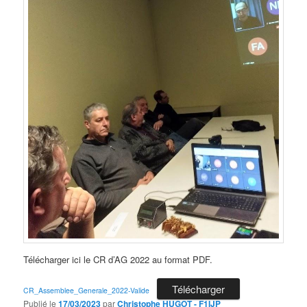
Télécharger ici le CR d’AG 2022 au format PDF.
Télécharger
CR_Assemblee_Generale_2022-Valide
Publié le
17/03/2023
par
Christophe HUGOT - F1IJP