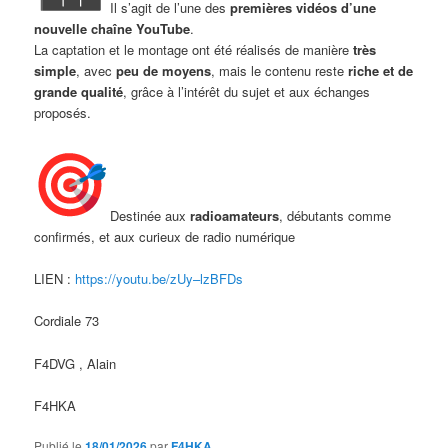
Il s’agit de l’une des
premières vidéos d’une
nouvelle chaîne YouTube
.
La captation et le montage ont été réalisés de manière
très
simple
, avec
peu de moyens
, mais le contenu reste
riche et de
grande qualité
, grâce à l’intérêt du sujet et aux échanges
proposés.
Destinée aux
radioamateurs
, débutants comme
confirmés, et aux curieux de radio numérique
LIEN :
https://youtu.be/zUy–lzBFDs
Cordiale 73
F4DVG , Alain
F4HKA
Publié le
18/01/2026
par
F4HKA