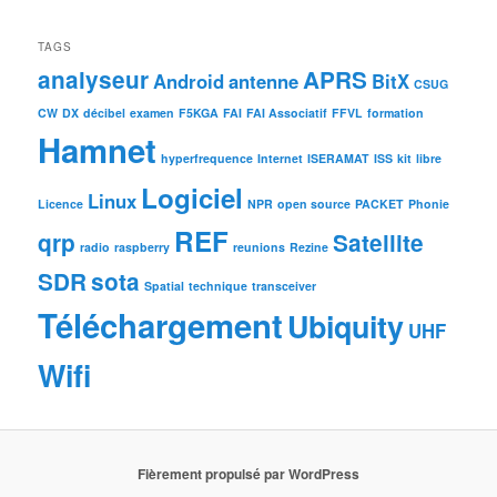
TAGS
analyseur
APRS
Android
antenne
BitX
CSUG
CW
DX
décibel
examen
F5KGA
FAI
FAI Associatif
FFVL
formation
Hamnet
hyperfrequence
Internet
ISERAMAT
ISS
kit
libre
Logiciel
Linux
Licence
NPR
open source
PACKET
Phonie
REF
qrp
Satellite
radio
raspberry
reunions
Rezine
SDR
sota
Spatial
technique
transceiver
Téléchargement
Ubiquity
UHF
Wifi
Fièrement propulsé par WordPress