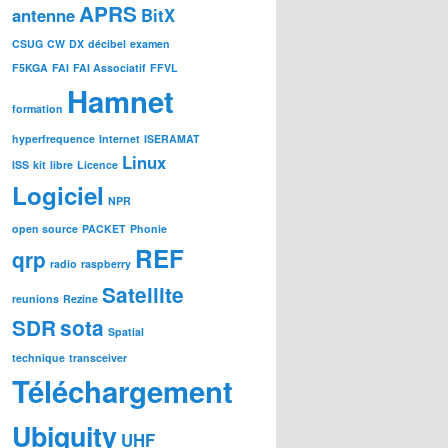
APRS
antenne
BitX
CSUG
CW
DX
décibel
examen
F5KGA
FAI
FAI Associatif
FFVL
Hamnet
formation
hyperfrequence
Internet
ISERAMAT
Linux
ISS
kit
libre
Licence
Logiciel
NPR
open source
PACKET
Phonie
REF
qrp
radio
raspberry
Satellite
reunions
Rezine
SDR
sota
Spatial
technique
transceiver
Téléchargement
Ubiquity
UHF