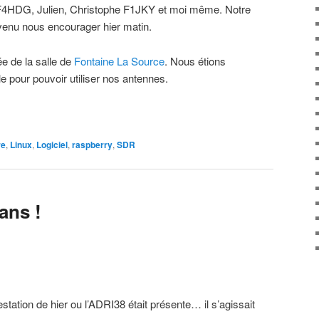
ïc F4HDG, Julien, Christophe F1JKY et moi même. Notre
enu nous encourager hier matin.
ée de la salle de
Fontaine La Source
. Nous étions
le pour pouvoir utiliser nos antennes.
re
,
Linux
,
Logiciel
,
raspberry
,
SDR
ans !
estation de hier ou l’ADRI38 était présente… il s’agissait