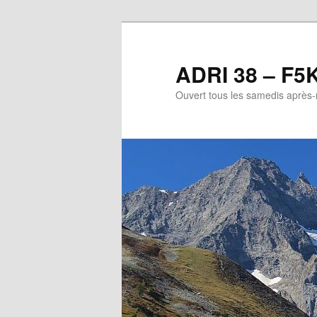
Aller
Aller
au
au
contenu
contenu
ADRI 38 – F5
principal
secondaire
Ouvert tous les samedis après