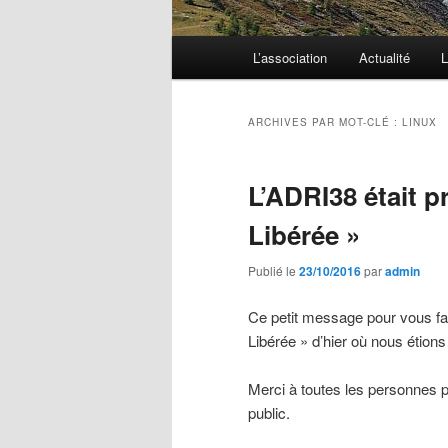
Menu
L’association
Actualité
L
principal
ARCHIVES PAR MOT-CLÉ :
LINUX
L’ADRI38 était p
Libérée »
Publié le
23/10/2016
par
admin
Ce petit message pour vous fair
Libérée » d’hier où nous étions
Merci à toutes les personnes p
public.