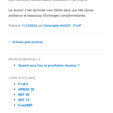
La réunion s’est terminée vers 23h00 dans une très bonne
ambiance et beaucoup d’échanges complémentaires.
Publié le
11/12/2022
par
Christophe HUGOT - F1IJP
Navigation
←
Articles plus anciens
des
articles
RÉUNION MENSUELLE
Quand aura lieu la prochaine réunion ?
LIENS SITES AMIS
F1JKY
ARRAD 38
REF 69
REF 73
FreeDMR