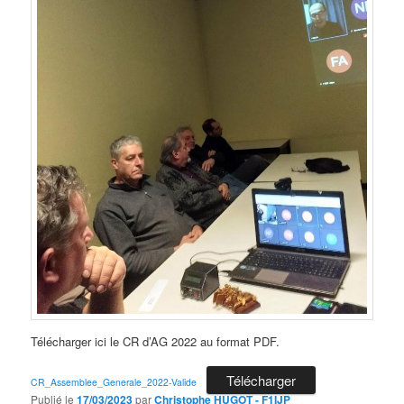
Télécharger ici le CR d’AG 2022 au format PDF.
Télécharger
CR_Assemblee_Generale_2022-Valide
Publié le
17/03/2023
par
Christophe HUGOT - F1IJP