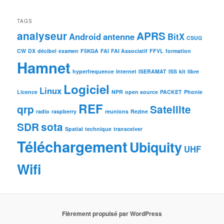
TAGS
analyseur
APRS
Android
antenne
BitX
CSUG
CW
DX
décibel
examen
F5KGA
FAI
FAI Associatif
FFVL
formation
Hamnet
hyperfrequence
Internet
ISERAMAT
ISS
kit
libre
Logiciel
Linux
Licence
NPR
open source
PACKET
Phonie
REF
qrp
Satellite
radio
raspberry
reunions
Rezine
SDR
sota
Spatial
technique
transceiver
Téléchargement
Ubiquity
UHF
Wifi
Fièrement propulsé par WordPress