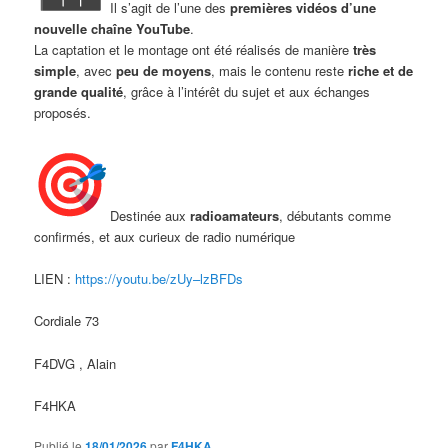
Il s’agit de l’une des
premières vidéos d’une
nouvelle chaîne YouTube
.
La captation et le montage ont été réalisés de manière
très
simple
, avec
peu de moyens
, mais le contenu reste
riche et de
grande qualité
, grâce à l’intérêt du sujet et aux échanges
proposés.
Destinée aux
radioamateurs
, débutants comme
confirmés, et aux curieux de radio numérique
LIEN :
https://youtu.be/zUy–lzBFDs
Cordiale 73
F4DVG , Alain
F4HKA
Publié le
18/01/2026
par
F4HKA