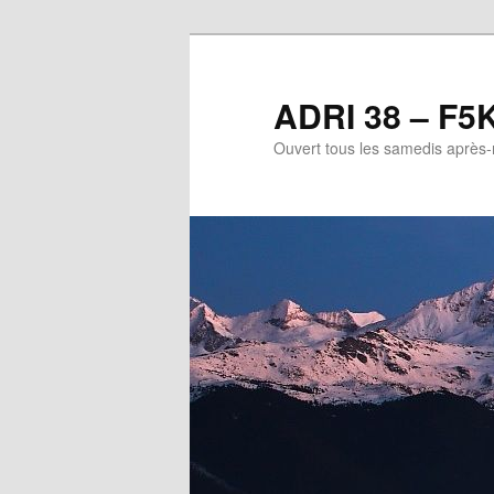
Aller
Aller
au
au
contenu
contenu
ADRI 38 – F5
principal
secondaire
Ouvert tous les samedis après