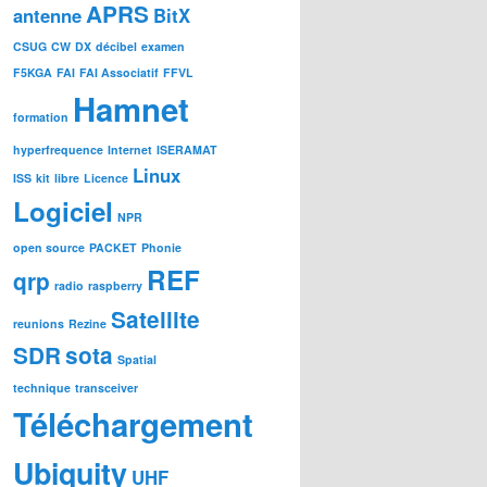
APRS
antenne
BitX
CSUG
CW
DX
décibel
examen
F5KGA
FAI
FAI Associatif
FFVL
Hamnet
formation
hyperfrequence
Internet
ISERAMAT
Linux
ISS
kit
libre
Licence
Logiciel
NPR
open source
PACKET
Phonie
REF
qrp
radio
raspberry
Satellite
reunions
Rezine
SDR
sota
Spatial
technique
transceiver
Téléchargement
Ubiquity
UHF