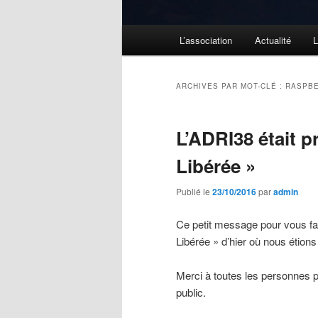
Menu
L’association
Actualité
L
principal
ARCHIVES PAR MOT-CLÉ :
RASPB
L’ADRI38 était p
Libérée »
Publié le
23/10/2016
par
admin
Ce petit message pour vous fair
Libérée » d’hier où nous étions
Merci à toutes les personnes p
public.