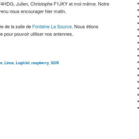
ïc F4HDG, Julien, Christophe F1JKY et moi même. Notre
enu nous encourager hier matin.
ée de la salle de
Fontaine La Source
. Nous étions
le pour pouvoir utiliser nos antennes.
re
,
Linux
,
Logiciel
,
raspberry
,
SDR