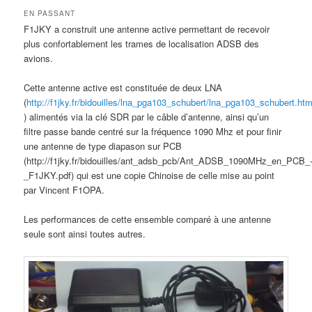
EN PASSANT
F1JKY a construit une antenne active permettant de recevoir
plus confortablement les trames de localisation ADSB des
avions.
Cette antenne active est constituée de deux LNA
(
http://f1jky.fr/bidouilles/lna_pga103_schubert/lna_pga103_schubert.ht
) alimentés via la clé SDR par le câble d’antenne, ainsi qu’un
filtre passe bande centré sur la fréquence 1090 Mhz et pour finir
une antenne de type diapason sur PCB
(http://f1jky.fr/bidouilles/ant_adsb_pcb/Ant_ADSB_1090MHz_en_PCB_
_F1JKY.pdf) qui est une copie Chinoise de celle mise au point
par Vincent F1OPA.
Les performances de cette ensemble comparé à une antenne
seule sont ainsi toutes autres.