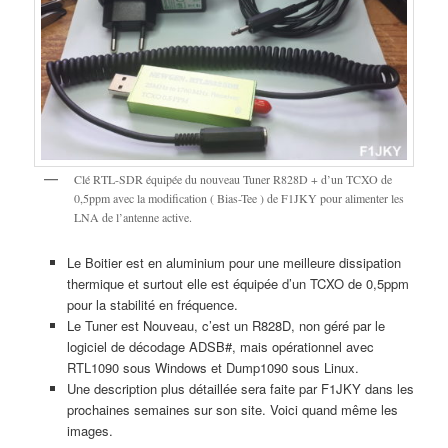
Clé RTL-SDR équipée du nouveau Tuner R828D + d’un TCXO de
0,5ppm avec la modification ( Bias-Tee ) de F1JKY pour alimenter les
LNA de l’antenne active.
Le Boitier est en aluminium pour une meilleure dissipation
thermique et surtout elle est équipée d’un TCXO de 0,5ppm
pour la stabilité en fréquence.
Le Tuner est Nouveau, c’est un R828D, non géré par le
logiciel de décodage ADSB#, mais opérationnel avec
RTL1090 sous Windows et Dump1090 sous Linux.
Une description plus détaillée sera faite par F1JKY dans les
prochaines semaines sur son site. Voici quand même les
images.