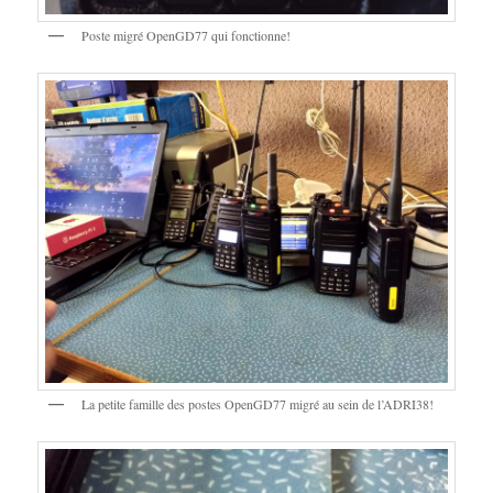
Poste migré OpenGD77 qui fonctionne!
La petite famille des postes OpenGD77 migré au sein de l’ADRI38!