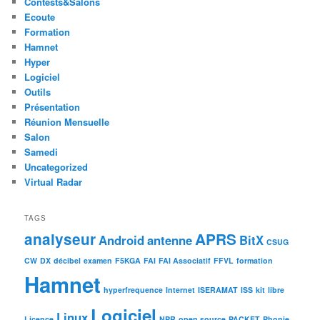
Contests&Salons
Ecoute
Formation
Hamnet
Hyper
Logiciel
Outils
Présentation
Réunion Mensuelle
Salon
Samedi
Uncategorized
Virtual Radar
TAGS
analyseur
APRS
Android
antenne
BitX
CSUG
CW
DX
décibel
examen
F5KGA
FAI
FAI Associatif
FFVL
formation
Hamnet
hyperfrequence
Internet
ISERAMAT
ISS
kit
libre
Logiciel
Linux
Licence
NPR
open source
PACKET
Phonie