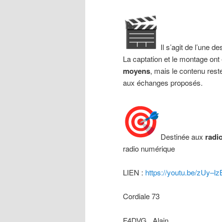
Il s’agit de l’une d
La captation et le montage ont
moyens
, mais le contenu res
aux échanges proposés.
Destinée aux
radi
radio numérique
LIEN :
https://youtu.be/zUy–l
Cordiale 73
F4DVG , Alain