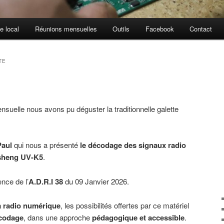
e local
Réunions mensuelles
Outils
Facebook
Contact
TE
nsuelle nous avons pu déguster la traditionnelle galette
Paul
qui nous a présenté
le décodage des signaux radio
heng UV-K5
.
nce de l’
A
.
D
.
R
.
I 38
du 09 Janvier 2026.
a radio numérique
, les possibilités offertes par ce matériel
codage
, dans une approche
pédagogique et accessible
.