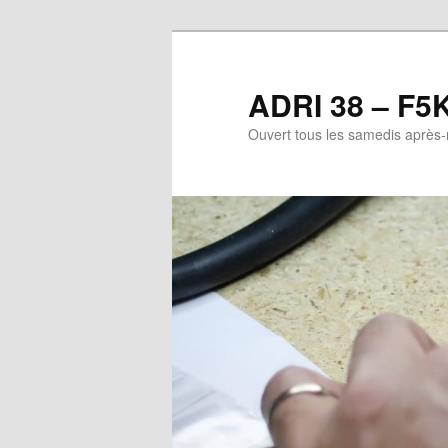
Aller
Aller
au
au
contenu
contenu
ADRI 38 – F5
principal
secondaire
Ouvert tous les samedis après