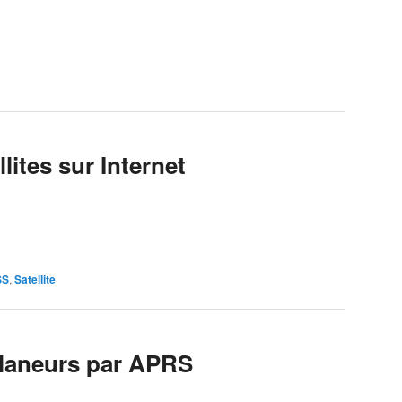
llites sur Internet
SS
,
Satellite
Planeurs par APRS