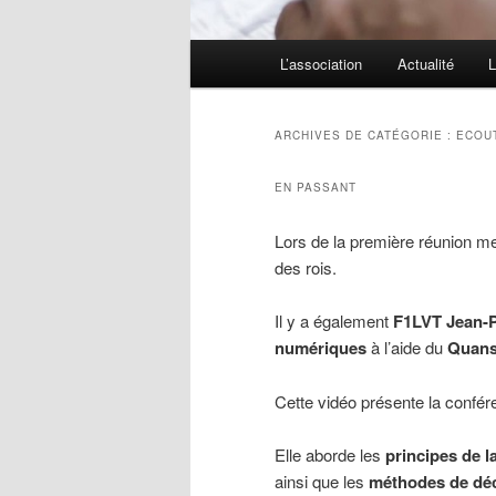
Menu
L’association
Actualité
L
principal
ARCHIVES DE CATÉGORIE :
ECOU
EN PASSANT
Lors de la première réunion me
des rois.
Il y a également
F1LVT Jean-
numériques
à l’aide du
Quans
Cette vidéo présente la confére
Elle aborde les
principes de l
ainsi que les
méthodes de dé