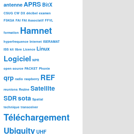
APRS
antenne
BitX
CSUG
CW
DX
décibel
examen
F5KGA
FAI
FAI Associatif
FFVL
Hamnet
formation
hyperfrequence
Internet
ISERAMAT
Linux
ISS
kit
libre
Licence
Logiciel
NPR
open source
PACKET
Phonie
REF
qrp
radio
raspberry
Satellite
reunions
Rezine
SDR
sota
Spatial
technique
transceiver
Téléchargement
Ubiquity
UHF