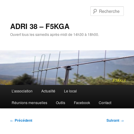
Aller
au
Rech
contenu
principal
ADRI 38 – F5KGA
Ouvert tous les samedis après-midi de 14h30 à 18h00.
Menu
L’association
Actualité
Le local
principal
Réunions mensuelles
Outils
Facebook
Contact
Navigation
←
Précédent
Suivant
→
des
articles