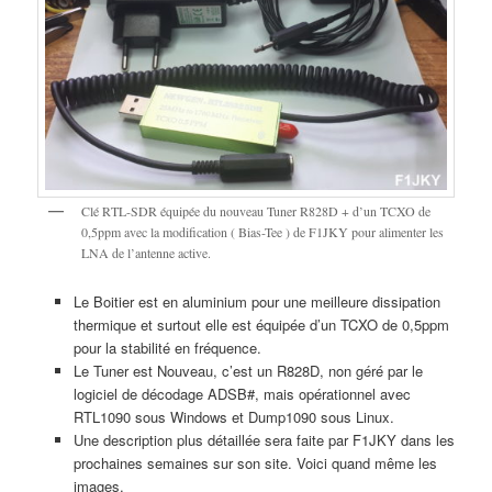
Clé RTL-SDR équipée du nouveau Tuner R828D + d’un TCXO de
0,5ppm avec la modification ( Bias-Tee ) de F1JKY pour alimenter les
LNA de l’antenne active.
Le Boitier est en aluminium pour une meilleure dissipation
thermique et surtout elle est équipée d’un TCXO de 0,5ppm
pour la stabilité en fréquence.
Le Tuner est Nouveau, c’est un R828D, non géré par le
logiciel de décodage ADSB#, mais opérationnel avec
RTL1090 sous Windows et Dump1090 sous Linux.
Une description plus détaillée sera faite par F1JKY dans les
prochaines semaines sur son site. Voici quand même les
images.