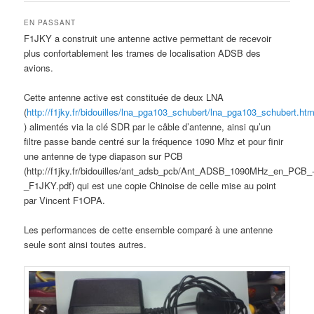
EN PASSANT
F1JKY a construit une antenne active permettant de recevoir
plus confortablement les trames de localisation ADSB des
avions.
Cette antenne active est constituée de deux LNA
(
http://f1jky.fr/bidouilles/lna_pga103_schubert/lna_pga103_schubert.ht
) alimentés via la clé SDR par le câble d’antenne, ainsi qu’un
filtre passe bande centré sur la fréquence 1090 Mhz et pour finir
une antenne de type diapason sur PCB
(http://f1jky.fr/bidouilles/ant_adsb_pcb/Ant_ADSB_1090MHz_en_PCB_
_F1JKY.pdf) qui est une copie Chinoise de celle mise au point
par Vincent F1OPA.
Les performances de cette ensemble comparé à une antenne
seule sont ainsi toutes autres.