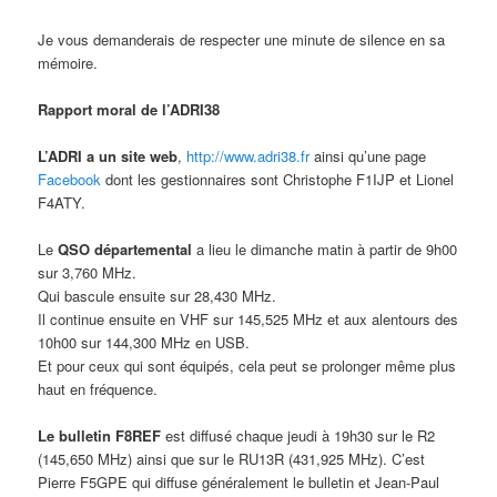
Je vous demanderais de respecter une minute de silence en sa
mémoire.
Rapport moral de l’ADRI38
L’ADRI a un site web
,
http://www.adri38.fr
ainsi qu’une page
Facebook
dont les gestionnaires sont Christophe F1IJP et Lionel
F4ATY.
Le
QSO départemental
a lieu le dimanche matin à partir de 9h00
sur 3,760 MHz.
Qui bascule ensuite sur 28,430 MHz.
Il continue ensuite en VHF sur 145,525 MHz et aux alentours des
10h00 sur 144,300 MHz en USB.
Et pour ceux qui sont équipés, cela peut se prolonger même plus
haut en fréquence.
Le bulletin F8REF
est diffusé chaque jeudi à 19h30 sur le R2
(145,650 MHz) ainsi que sur le RU13R (431,925 MHz). C’est
Pierre F5GPE qui diffuse généralement le bulletin et Jean-Paul