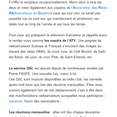
F1HRJ le remplace occasionnellement. Merci donc à tous les
deux et merci également aux copains de l’
A
ssociation des
R
elais
RA
dioamateurs du
D
auphiné
sans qui tout ceci ne serait pas
possible car ce sont eux qui maintiennent et améliorent ces
relais tout au long de l’année et par tous les temps.
Pour ceux qui pratiquent la télévision d’amateur, je rappelle aussi
le rendez-vous nommé
les mardis
de l’ATV
. Une poignée de
radioamateurs Suisses et Français s’envoient des images au
travers des relais HB9G, du mont Jora, du Crêt Moniot, de Salin
les Bains, de Lyon, du mon Pilat, de Saint-Etienne, etc.
Le service QSL
est assuré depuis de nombreuses années par
Pierre F5GPE. Une nouvelle fois, merci à lui.
Ces QSL sont toujours disponibles au radio club, les samedis
après-midi ainsi que lors des réunions mensuelles. Elles nous
suivent également lors de nos déplacements c’est à dire dans
des manifestations radioamateurs auxquelles nous participons :
Iseramat
, forum des associations…
Les réunions mensuelles
: elles ont lieu chaque deuxième