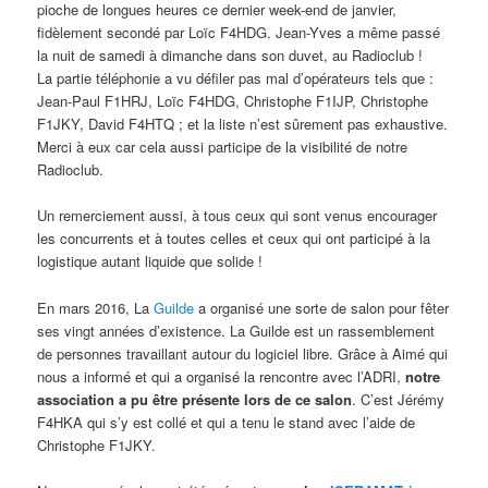
pioche de longues heures ce dernier week-end de janvier,
fidèlement secondé par Loïc F4HDG. Jean-Yves a même passé
la nuit de samedi à dimanche dans son duvet, au Radioclub !
La partie téléphonie a vu défiler pas mal d’opérateurs tels que :
Jean-Paul F1HRJ, Loïc F4HDG, Christophe F1IJP, Christophe
F1JKY, David F4HTQ ; et la liste n’est sûrement pas exhaustive.
Merci à eux car cela aussi participe de la visibilité de notre
Radioclub.
Un remerciement aussi, à tous ceux qui sont venus encourager
les concurrents et à toutes celles et ceux qui ont participé à la
logistique autant liquide que solide !
En mars 2016, La
Guilde
a organisé une sorte de salon pour fêter
ses vingt années d’existence. La Guilde est un rassemblement
de personnes travaillant autour du logiciel libre. Grâce à Aimé qui
nous a informé et qui a organisé la rencontre avec l’ADRI,
notre
association a pu être présente lors de ce salon
. C’est Jérémy
F4HKA qui s’y est collé et qui a tenu le stand avec l’aide de
Christophe F1JKY.