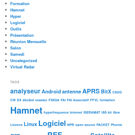
Formation
Hamnet
Hyper
Logiciel
Outils
Présentation
Réunion Mensuelle
Salon
Samedi
Uncategorized
Virtual Radar
TAGS
analyseur
APRS
Android
antenne
BitX
CSUG
CW
DX
décibel
examen
F5KGA
FAI
FAI Associatif
FFVL
formation
Hamnet
hyperfrequence
Internet
ISERAMAT
ISS
kit
libre
Logiciel
Linux
Licence
NPR
open source
PACKET
Phonie
REF