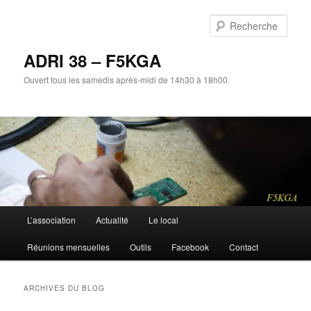
Aller
Aller
au
au
Rech
contenu
contenu
principal
secondaire
ADRI 38 – F5KGA
Ouvert tous les samedis après-midi de 14h30 à 18h00.
Menu
L’association
Actualité
Le local
principal
Réunions mensuelles
Outils
Facebook
Contact
ARCHIVES DU BLOG