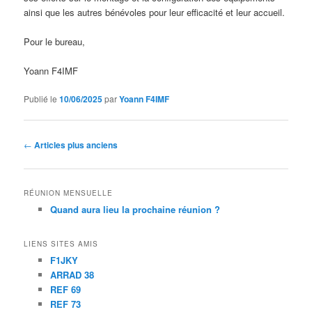
ainsi que les autres bénévoles pour leur efficacité et leur accueil.
Pour le bureau,
Yoann F4IMF
Publié le
10/06/2025
par
Yoann F4IMF
Navigation
←
Articles plus anciens
des
articles
RÉUNION MENSUELLE
Quand aura lieu la prochaine réunion ?
LIENS SITES AMIS
F1JKY
ARRAD 38
REF 69
REF 73