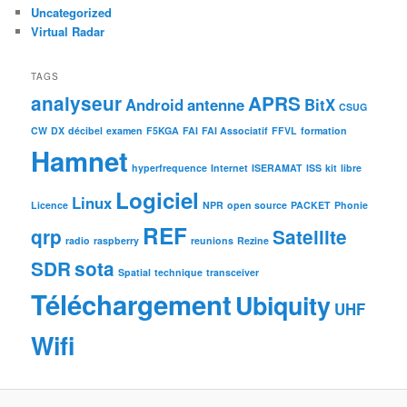
Uncategorized
Virtual Radar
TAGS
analyseur
APRS
Android
antenne
BitX
CSUG
CW
DX
décibel
examen
F5KGA
FAI
FAI Associatif
FFVL
formation
Hamnet
hyperfrequence
Internet
ISERAMAT
ISS
kit
libre
Logiciel
Linux
Licence
NPR
open source
PACKET
Phonie
REF
qrp
Satellite
radio
raspberry
reunions
Rezine
SDR
sota
Spatial
technique
transceiver
Téléchargement
Ubiquity
UHF
Wifi