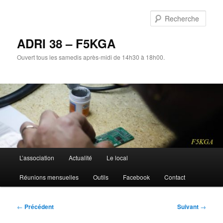
Aller
au
Rech
contenu
principal
ADRI 38 – F5KGA
Ouvert tous les samedis après-midi de 14h30 à 18h00.
Menu
L’association
Actualité
Le local
principal
Réunions mensuelles
Outils
Facebook
Contact
Navigation
←
Précédent
Suivant
→
des