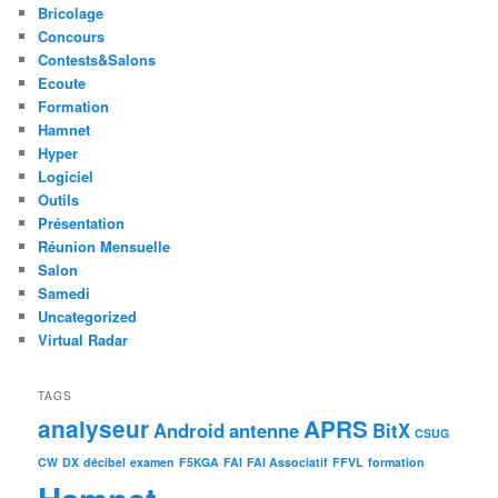
Bricolage
Concours
Contests&Salons
Ecoute
Formation
Hamnet
Hyper
Logiciel
Outils
Présentation
Réunion Mensuelle
Salon
Samedi
Uncategorized
Virtual Radar
TAGS
analyseur
APRS
Android
antenne
BitX
CSUG
CW
DX
décibel
examen
F5KGA
FAI
FAI Associatif
FFVL
formation