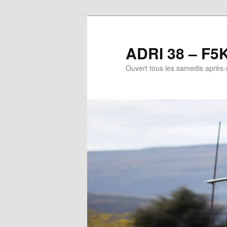
Aller
Aller
au
au
contenu
contenu
ADRI 38 – F5
principal
secondaire
Ouvert tous les samedis après