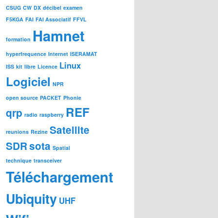
CSUG
CW
DX
décibel
examen
F5KGA
FAI
FAI Associatif
FFVL
Hamnet
formation
hyperfrequence
Internet
ISERAMAT
Linux
ISS
kit
libre
Licence
Logiciel
NPR
open source
PACKET
Phonie
REF
qrp
radio
raspberry
Satellite
reunions
Rezine
SDR
sota
Spatial
technique
transceiver
Téléchargement
Ubiquity
UHF