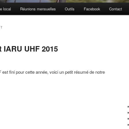
e local
Réunions mensuelles
Outils
Facebook
Contact
ST
st IARU UHF 2015
est fini pour cette année, voici un petit résumé de notre