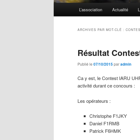
Menu
L’association
Actualité
L
principal
ARCHIVES PAR MOT-CLÉ :
CONTE
Résultat Conte
Publié le
07/10/2015
par
admin
Ca y est, le Contest IARU UHF 
activité durant ce concours :
Les opérateurs :
Christophe F1JKY
Daniel F1RMB
Patrick F6HMK