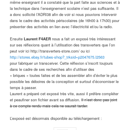
même enseignant il a constaté que la part faite aux sciences et à
la technique dans l’enseignement scolaire n’est pas suffisante. Il
a donc sollicité l’ADRI38 afin de voir si nous pouvions intervenir
dans le cadre des activités périscolaires (de 16h00 à 17h30) pour
présenter des activités en lien avec l’électricité et/ou la radio.
Ensuite
Laurent F4AER
nous a fait un exposé très intéressant
sur ses réflexions quant à l’utilisation des transverters que l’on
peut voir ici http://transverters-store.com/ ou ici
http://stores.ebay.fr/tubes-shop?_trksid=p2047675.l2563
pour fabriquer un transceiver. Cette réflexion s’inscrit toujours
dans le cadre de ses recherches afin d’utiliser des
« briques » toutes faites et de les assembler afin d’éviter le plus
possible les déboires de la conception et surtout d’économiser le
temps à passer.
Laurent a préparé cet exposé très vite, aussi il préfère compléter
et peaufiner son fichier avant sa diffusion.
Il n’est donc pas joint
à ce compte rendu mais cela ne saurait tarder.
L’exposé est désormais disponible au téléchargement :