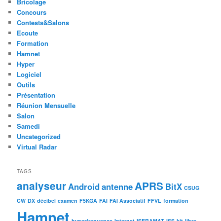
Bricolage
Concours
Contests&Salons
Ecoute
Formation
Hamnet
Hyper
Logiciel
Outils
Présentation
Réunion Mensuelle
Salon
Samedi
Uncategorized
Virtual Radar
TAGS
analyseur
APRS
Android
antenne
BitX
CSUG
CW
DX
décibel
examen
F5KGA
FAI
FAI Associatif
FFVL
formation
Hamnet
hyperfrequence
Internet
ISERAMAT
ISS
kit
libre