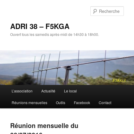
Aller
au
Rech
contenu
principal
ADRI 38 – F5KGA
Ouvert tous les samedis après-midi de 14h30 à 18h00.
Menu
L’association
Actualité
Le local
principal
Réunions mensuelles
Outils
Facebook
Contact
Réunion mensuelle du