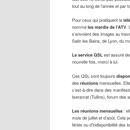
tout au long de l’année et par 
Pour ceux qui pratiquent la
tél
nommé
les mardis de l’ATV
.
s’envoient des images au trav
Salin les Bains, de Lyon, du mo
Le service QSL
est assuré d
nouvelle fois, merci à lui.
Ces QSL sont toujours
dispon
des
réunions
mensuelles. Ell
c’est-à-dire dans des manifes
Iseramat (Tullins), forum des a
Les réunions mensuelles
: el
mois de juillet et d’août. Cela
fériés ou d’indisponibilité des