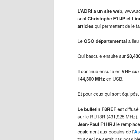
L’ADRI a un site web
, www.ad
sont
Christophe F1IJP et Li
articles
qui permettent de le fai
Le
QSO départemental
a lieu
Qui bascule ensuite sur
28,43
Il continue ensuite en
VHF sur
144,300 MHz
en USB.
Et pour ceux qui sont équipés
Le bulletin F8REF
est diffusé
sur le RU13R (431,925 MHz).
Jean-Paul F1HRJ
le remplace
également aux copains de l’
A
s
tout ceci ne serait pas possibl