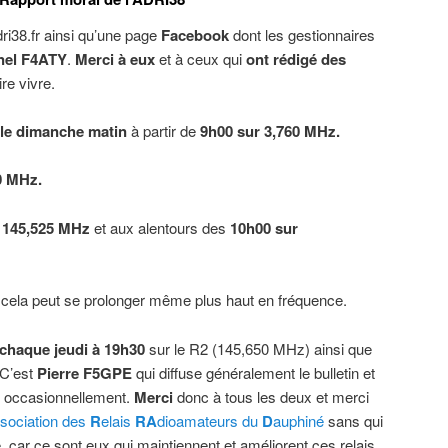
ri38.fr ainsi qu’une page
Facebook
dont les gestionnaires
onel F4ATY
.
Merci à eux
et à ceux qui
ont rédigé des
re vivre.
le dimanche matin
à partir de
9h00 sur 3,760 MHz.
0 MHz.
 145,525 MHz
et aux alentours des
10h00 sur
, cela peut se prolonger même plus haut en fréquence.
chaque jeudi à 19h30
sur le R2 (145,650 MHz) ainsi que
 C’est
Pierre F5GPE
qui diffuse généralement le bulletin et
 occasionnellement.
Merci
donc à tous les deux et merci
sociation des
R
elais
RA
dioamateurs du
D
auphiné
sans qui
e, car ce sont eux qui maintiennent et améliorent ces relais