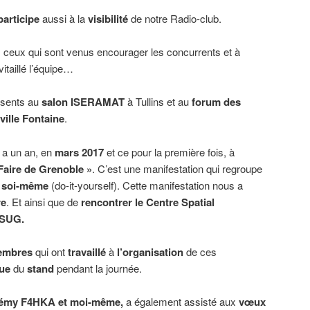
participe
aussi à la
visibilité
de notre Radio-club.
 ceux qui sont venus encourager les concurrents et à
vitaillé l’équipe…
ésents au
salon ISERAMAT
à Tullins et au
forum des
ville Fontaine
.
y a un an, en
mars 2017
et ce pour la première fois, à
Faire de Grenoble »
. C’est une manifestation qui regroupe
 soi-même
(do-it-yourself). Cette manifestation nous a
re
. Et ainsi que de
rencontrer le Centre Spatial
CSUG.
embres
qui ont
travaillé
à
l’organisation
de ces
ue
du
stand
pendant la journée.
émy F4HKA et moi-même,
a également assisté aux
vœux