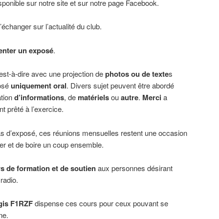
isponible sur notre site et sur notre page Facebook.
échanger sur l’actualité du club.
enter un exposé
.
’est-à-dire avec une projection de
photos ou de texte
s
osé
uniquement oral
. Divers sujet peuvent être abordé
ation
d’informations
, de
matériels
ou
autre
.
Merci
a
t prêté à l’exercice.
s d’exposé, ces réunions mensuelles restent une occasion
er et de boire un coup ensemble.
s de formation et de soutien
aux personnes désirant
 radio.
gis F1RZF
dispense ces cours pour ceux pouvant se
ne.