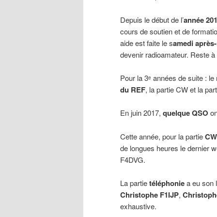
Depuis le début de l’
année 20
cours de soutien et de formatio
aide est faite le s
amedi après-
devenir radioamateur. Reste à 
Pour la 3ᵉ années de suite : le
du REF
, la partie CW et la pa
En juin 2017,
quelque QSO
ont
Cette année, pour la partie
CW
de longues heures le dernier w
F4DVG.
La partie
téléphonie
a eu son l
Christophe F1IJP
,
Christop
exhaustive.