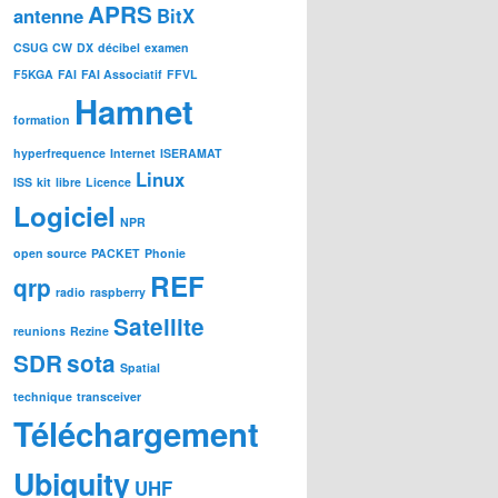
APRS
antenne
BitX
CSUG
CW
DX
décibel
examen
F5KGA
FAI
FAI Associatif
FFVL
Hamnet
formation
hyperfrequence
Internet
ISERAMAT
Linux
ISS
kit
libre
Licence
Logiciel
NPR
open source
PACKET
Phonie
REF
qrp
radio
raspberry
Satellite
reunions
Rezine
SDR
sota
Spatial
technique
transceiver
Téléchargement
Ubiquity
UHF