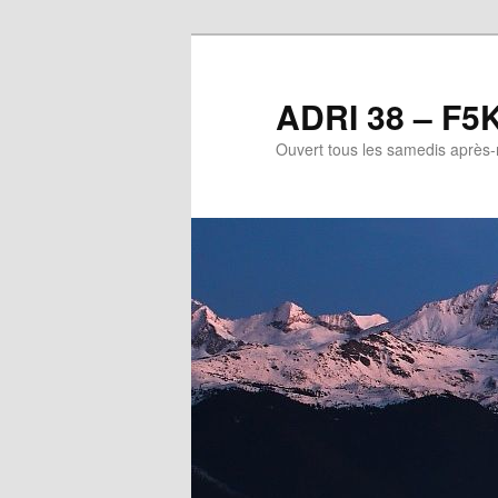
Aller
au
contenu
ADRI 38 – F5
principal
Ouvert tous les samedis après