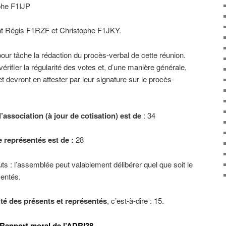
ophe F1IJP
t Régis F1RZF et Christophe F1JKY.
our tâche la rédaction du procès-verbal de cette réunion.
rifier la régularité des votes et, d’une manière générale,
t devront en attester par leur signature sur le procès-
ssociation (à jour de cotisation) est de
: 34
 représentés est de :
28
tuts : l’assemblée peut valablement délibérer quel que soit le
entés.
ité des présents et représentés
, c’est-à-dire : 15.
Rapport moral de l’ADRI38