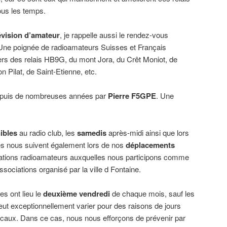
tous les temps.
évision d’amateur
, je rappelle aussi le rendez-vous
 Une poignée de radioamateurs Suisses et Français
ers des relais HB9G, du mont Jora, du Crêt Moniot, de
n Pilat, de Saint-Etienne, etc.
epuis de nombreuses années par
Pierre F5GPE
. Une
ibles
au radio club, les
samedis
après-midi ainsi que lors
es nous suivent également lors de nos
déplacements
tations radioamateurs auxquelles nous participons comme
ssociations organisé par la ville d Fontaine.
les ont lieu le
deuxième vendredi
de chaque mois, sauf les
 peut exceptionnellement varier pour des raisons de jours
 locaux. Dans ce cas, nous nous efforçons de prévenir par