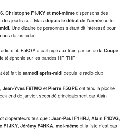
16
,
Christophe F1JKY et moi-même
dispensons des
n les jeudis soir. Mais
depuis le début de l’année
cette
midi
. Une dizaine de personnes s’étant dit intéressé pour
nous de les aider.
 radio-club F5KGA a participé aux trois parties de la
Coupe
rtie téléphonie sur les bandes HF, THF.
 été fait le
samedi après-midi
depuis le radio-club
,
Jean-Yves F8TMQ
et
Pierre F5GPE
ont tenu la pioche
eek-end de janvier, secondé principalement par Alain
ot d’opérateurs tels que :
Jean-Paul F1HRJ
,
Alain F4DVG
,
he F1JKY
,
Jérémy F4HKA
,
moi-même
et la liste n’est pas