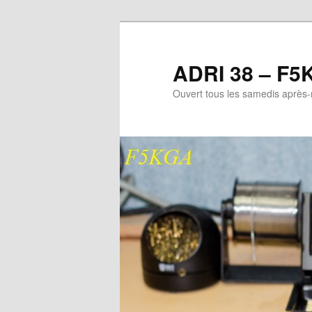
Aller
Aller
au
au
contenu
contenu
ADRI 38 – F5
principal
secondaire
Ouvert tous les samedis après