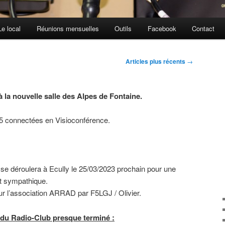
Le local
Réunions mensuelles
Outils
Facebook
Contact
Articles plus récents
→
à la nouvelle salle des Alpes de Fontaine.
 5 connectées en Visioconférence.
e déroulera à Ecully le 25/03/2023 prochain pour une
rt sympathique.
r l’association ARRAD par F5LGJ / Olivier.
du Radio-Club presque terminé :