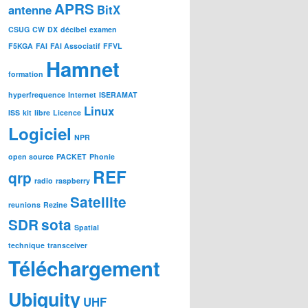
APRS
antenne
BitX
CSUG
CW
DX
décibel
examen
F5KGA
FAI
FAI Associatif
FFVL
Hamnet
formation
hyperfrequence
Internet
ISERAMAT
Linux
ISS
kit
libre
Licence
Logiciel
NPR
open source
PACKET
Phonie
REF
qrp
radio
raspberry
Satellite
reunions
Rezine
SDR
sota
Spatial
technique
transceiver
Téléchargement
Ubiquity
UHF