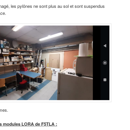
énagé, les pylônes ne sont plus au sol et sont suspendus
ace.
êmes.
nts modules LORA de F5TLA :