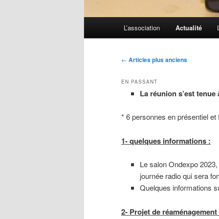
Menu
L’association
Actualité
principal
Navigation
←
Articles plus anciens
des
articles
EN PASSANT
La réunion s’est tenue 
* 6 personnes en présentiel et
1- quelques informations :
Le salon Ondexpo 2023, s
journée radio qui sera fo
Quelques informations su
2- Projet de réaménagement 