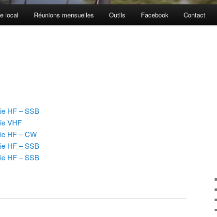
e local
Réunions mensuelles
Outils
Facebook
Contact
ie HF – SSB
tie VHF
tie HF – CW
ie HF – SSB
ie HF – SSB