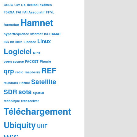
CSUG
CW
DX
décibel
examen
F5KGA
FAI
FAI Associatif
FFVL
Hamnet
formation
hyperfrequence
Internet
ISERAMAT
Linux
ISS
kit
libre
Licence
Logiciel
NPR
open source
PACKET
Phonie
REF
qrp
radio
raspberry
Satellite
reunions
Rezine
SDR
sota
Spatial
technique
transceiver
Téléchargement
Ubiquity
UHF