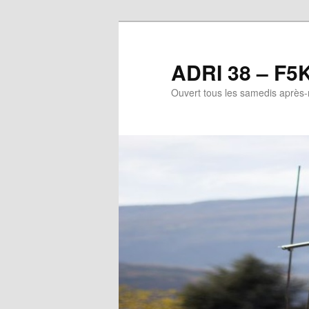
Aller
au
contenu
ADRI 38 – F5
principal
Ouvert tous les samedis après