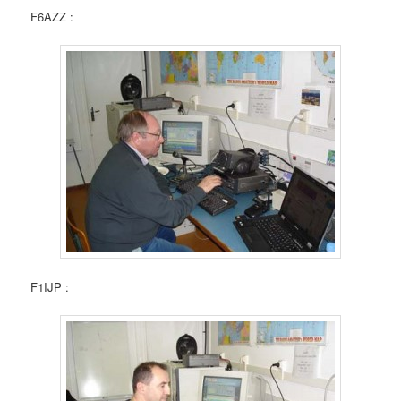
F6AZZ :
F1IJP :