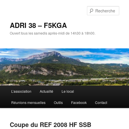
Aller
au
Rech
contenu
principal
ADRI 38 – F5KGA
Ouvert tous les samedis après-midi de 14h30 à 18h00.
Menu
L’association
Actualité
Le local
principal
Réunions mensuelles
Outils
Facebook
Contact
Coupe du REF 2008 HF SSB