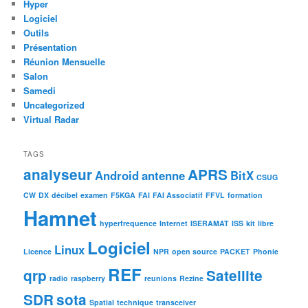
Hyper
Logiciel
Outils
Présentation
Réunion Mensuelle
Salon
Samedi
Uncategorized
Virtual Radar
TAGS
analyseur
APRS
Android
antenne
BitX
CSUG
CW
DX
décibel
examen
F5KGA
FAI
FAI Associatif
FFVL
formation
Hamnet
hyperfrequence
Internet
ISERAMAT
ISS
kit
libre
Logiciel
Linux
Licence
NPR
open source
PACKET
Phonie
REF
qrp
Satellite
radio
raspberry
reunions
Rezine
SDR
sota
Spatial
technique
transceiver