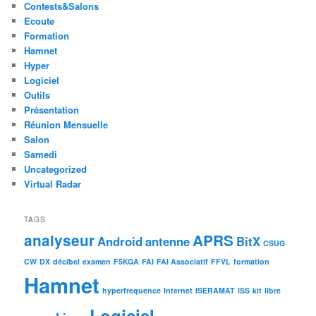
Contests&Salons
Ecoute
Formation
Hamnet
Hyper
Logiciel
Outils
Présentation
Réunion Mensuelle
Salon
Samedi
Uncategorized
Virtual Radar
TAGS
analyseur
APRS
Android
antenne
BitX
CSUG
CW
DX
décibel
examen
F5KGA
FAI
FAI Associatif
FFVL
formation
Hamnet
hyperfrequence
Internet
ISERAMAT
ISS
kit
libre
Logiciel