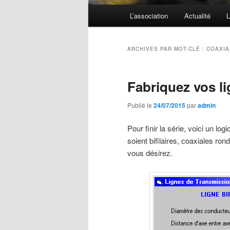
Menu
L’association
Actualité
L
principal
ARCHIVES PAR MOT-CLÉ :
COAXIA
Fabriquez vos l
Publié le
24/07/2015
par
admin
Pour finir la série, voici un lo
soient bifilaires, coaxiales ro
vous désirez.