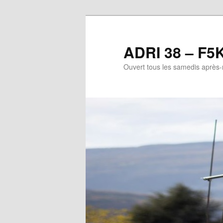
Aller
Aller
au
au
contenu
contenu
ADRI 38 – F5
principal
secondaire
Ouvert tous les samedis après