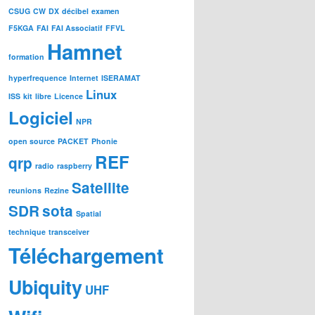
CSUG
CW
DX
décibel
examen
F5KGA
FAI
FAI Associatif
FFVL
Hamnet
formation
hyperfrequence
Internet
ISERAMAT
Linux
ISS
kit
libre
Licence
Logiciel
NPR
open source
PACKET
Phonie
REF
qrp
radio
raspberry
Satellite
reunions
Rezine
SDR
sota
Spatial
technique
transceiver
Téléchargement
Ubiquity
UHF