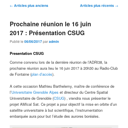
Navigation
←
Articles plus anciens
Articles plus récents
→
des
articles
Prochaine réunion le 16 juin
2017 : Présentation CSUG
Publié le
06/06/2017
par
admin
Presentation CSUG
Comme convenu lors de la dernière réunion de l’ADRI38, la
prochaine réunion aura lieu le 16 juin 2017 à 20h30 au Radio-Club
de Fontaine (
plan d’accès
).
A cette occasion Mathieu Barthelemy, maître de conférence de
l’
Universitaire Grenoble Alpes
et directeur du Centre Spatial
Universitaire de Grenoble (
CSUG
) , viendra nous présenter le
projet AMIcal Sat. Ce projet a pour objectif la mise en orbite d’un
satellite universitaire à but scientifique, l’instrumentation
embarquée aura pour but l’étude des aurores boréales.