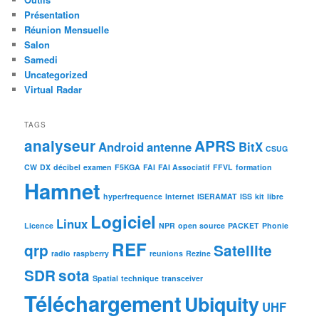
Présentation
Réunion Mensuelle
Salon
Samedi
Uncategorized
Virtual Radar
TAGS
analyseur
APRS
Android
antenne
BitX
CSUG
CW
DX
décibel
examen
F5KGA
FAI
FAI Associatif
FFVL
formation
Hamnet
hyperfrequence
Internet
ISERAMAT
ISS
kit
libre
Logiciel
Linux
Licence
NPR
open source
PACKET
Phonie
REF
qrp
Satellite
radio
raspberry
reunions
Rezine
SDR
sota
Spatial
technique
transceiver
Téléchargement
Ubiquity
UHF