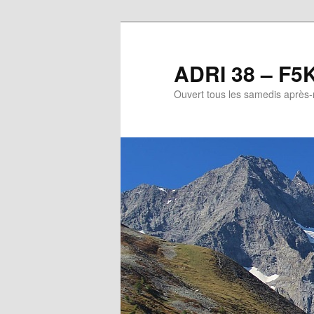
Aller
au
contenu
ADRI 38 – F5
principal
Ouvert tous les samedis après