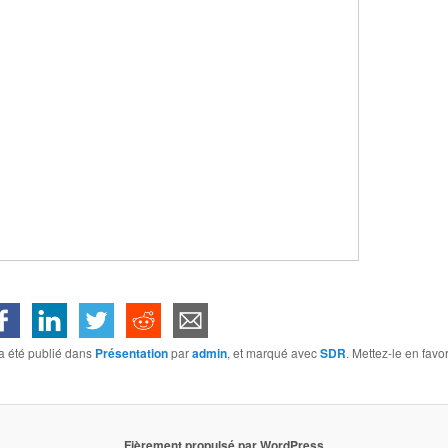
a été publié dans
Présentation
par
admin
, et marqué avec
SDR
. Mettez-le en favo
Fièrement propulsé par WordPress