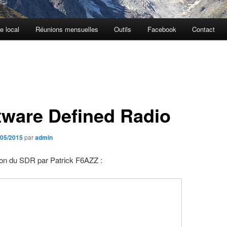
e local
Réunions mensuelles
Outils
Facebook
Contact
tware Defined Radio
/05/2015
par
admin
ion du SDR par Patrick F6AZZ :