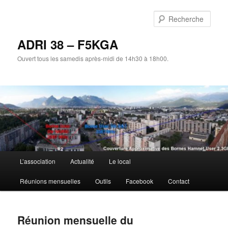
Aller
au
Rech
contenu
principal
ADRI 38 – F5KGA
Ouvert tous les samedis après-midi de 14h30 à 18h00.
Menu
L’association
Actualité
Le local
principal
Réunions mensuelles
Outils
Facebook
Contact
Réunion mensuelle du