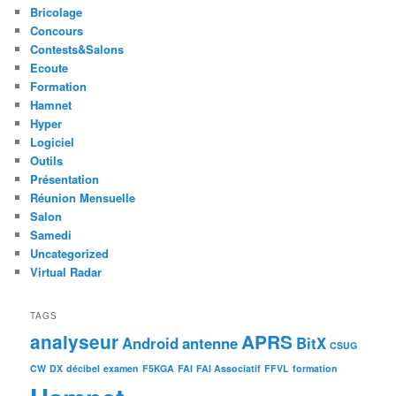
Bricolage
Concours
Contests&Salons
Ecoute
Formation
Hamnet
Hyper
Logiciel
Outils
Présentation
Réunion Mensuelle
Salon
Samedi
Uncategorized
Virtual Radar
TAGS
analyseur
APRS
Android
antenne
BitX
CSUG
CW
DX
décibel
examen
F5KGA
FAI
FAI Associatif
FFVL
formation