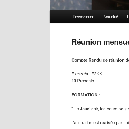
Menu
L’association
Actualité
L
principal
Réunion mensuel
Compte Rendu de réunion de 
Excusés : F3KK
19 Présents.
FORMATION
:
* Le Jeudi soir, les cours son
L’animation est réalisée par 