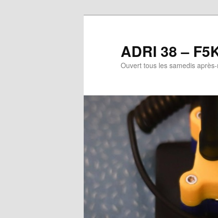
Aller
au
contenu
ADRI 38 – F5
principal
Ouvert tous les samedis après