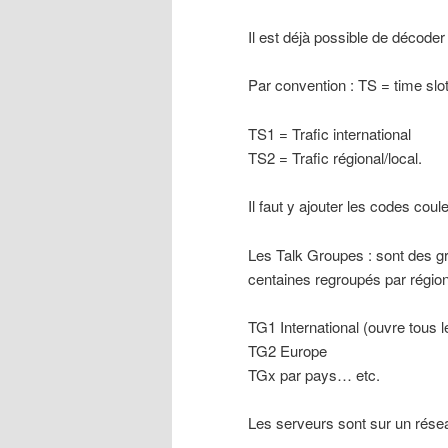
Il est déjà possible de décod
Par convention : TS = time slot
TS1 = Trafic international
TS2 = Trafic régional/local.
Il faut y ajouter les codes cou
Les Talk Groupes : sont des gro
centaines regroupés par régio
TG1 International (ouvre tous le
TG2 Europe
TGx par pays… etc.
Les serveurs sont sur un résea