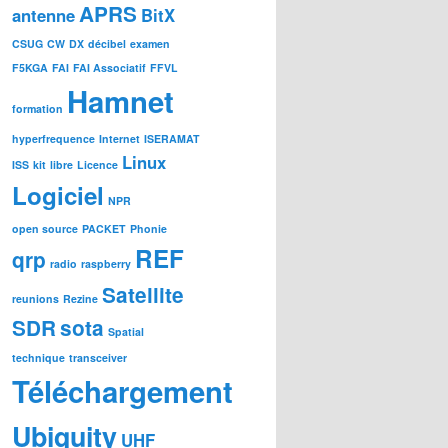
APRS
antenne
BitX
CSUG
CW
DX
décibel
examen
F5KGA
FAI
FAI Associatif
FFVL
Hamnet
formation
hyperfrequence
Internet
ISERAMAT
Linux
ISS
kit
libre
Licence
Logiciel
NPR
open source
PACKET
Phonie
REF
qrp
radio
raspberry
Satellite
reunions
Rezine
SDR
sota
Spatial
technique
transceiver
Téléchargement
Ubiquity
UHF