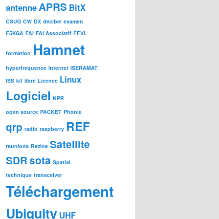
APRS
antenne
BitX
CSUG
CW
DX
décibel
examen
F5KGA
FAI
FAI Associatif
FFVL
Hamnet
formation
hyperfrequence
Internet
ISERAMAT
Linux
ISS
kit
libre
Licence
Logiciel
NPR
open source
PACKET
Phonie
REF
qrp
radio
raspberry
Satellite
reunions
Rezine
SDR
sota
Spatial
technique
transceiver
Téléchargement
Ubiquity
UHF