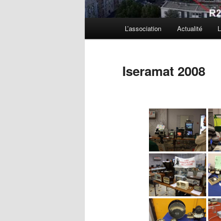
Menu
L’association
Actualité
L
principal
Iseramat 2008