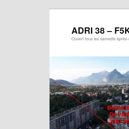
Aller
au
contenu
ADRI 38 – F5
principal
Ouvert tous les samedis après