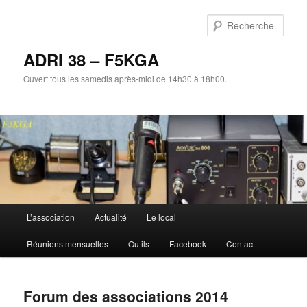
Aller
au
Rech
contenu
principal
ADRI 38 – F5KGA
Ouvert tous les samedis après-midi de 14h30 à 18h00.
Menu
L’association
Actualité
Le local
principal
Réunions mensuelles
Outils
Facebook
Contact
Forum des associations 2014