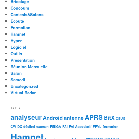
Bricolage
Concours
Contests&Salons
Ecoute
Formation
Hamnet
Hyper
Logiciel
Outils
Présentation
Réunion Mensuelle
Salon
Samedi
Uncategorized
Virtual Radar
TAGS
analyseur
APRS
Android
antenne
BitX
CSUG
CW
DX
décibel
examen
F5KGA
FAI
FAI Associatif
FFVL
formation
Hamnet