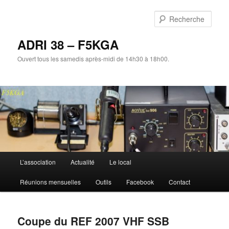
Aller
au
Rech
contenu
principal
ADRI 38 – F5KGA
Ouvert tous les samedis après-midi de 14h30 à 18h00.
Menu
L’association
Actualité
Le local
principal
Réunions mensuelles
Outils
Facebook
Contact
Coupe du REF 2007 VHF SSB