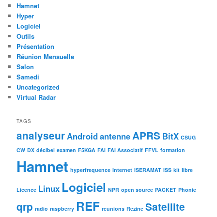
Hamnet
Hyper
Logiciel
Outils
Présentation
Réunion Mensuelle
Salon
Samedi
Uncategorized
Virtual Radar
TAGS
analyseur
APRS
Android
antenne
BitX
CSUG
CW
DX
décibel
examen
F5KGA
FAI
FAI Associatif
FFVL
formation
Hamnet
hyperfrequence
Internet
ISERAMAT
ISS
kit
libre
Logiciel
Linux
Licence
NPR
open source
PACKET
Phonie
REF
qrp
Satellite
radio
raspberry
reunions
Rezine