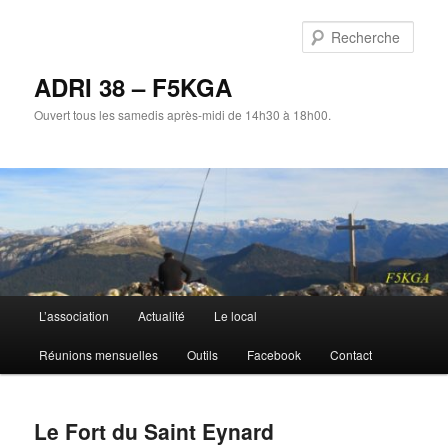
Aller
au
Rech
contenu
principal
ADRI 38 – F5KGA
Ouvert tous les samedis après-midi de 14h30 à 18h00.
Menu
L’association
Actualité
Le local
principal
Réunions mensuelles
Outils
Facebook
Contact
Le Fort du Saint Eynard