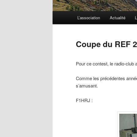
Menu
L’association
Actualité
L
principal
Coupe du REF 
Pour ce contest, le radio-club
Comme les précédentes années, 
s’amusant.
F1HRJ :