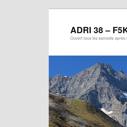
Aller
au
contenu
ADRI 38 – F5
principal
Ouvert tous les samedis après