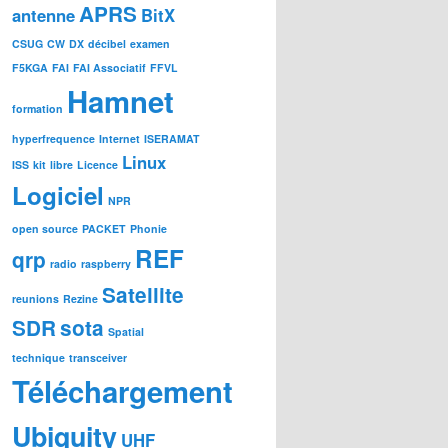
APRS
antenne
BitX
CSUG
CW
DX
décibel
examen
F5KGA
FAI
FAI Associatif
FFVL
Hamnet
formation
hyperfrequence
Internet
ISERAMAT
Linux
ISS
kit
libre
Licence
Logiciel
NPR
open source
PACKET
Phonie
REF
qrp
radio
raspberry
Satellite
reunions
Rezine
SDR
sota
Spatial
technique
transceiver
Téléchargement
Ubiquity
UHF