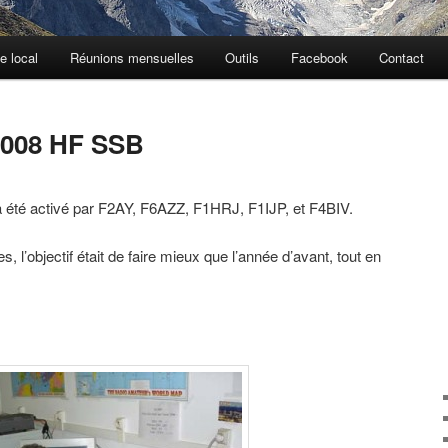
e local
Réunions mensuelles
Outils
Facebook
Contact
2008 HF SSB
 a été activé par F2AY, F6AZZ, F1HRJ, F1IJP, et F4BIV.
l’objectif était de faire mieux que l’année d’avant, tout en