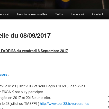
e local
Réunions mensuelles
Outils
Facebook
Contact
le du 08/09/2017
 l’ADRI38 du vendredi 8 Septembre 2017
cors
:
révue le 23 juillet 2017 et seul Régis F1RZF, Jean-Yves
 F6GNK ont pu y participer.
ongée en 2017 et 2018 sur le site.
 le 23 juillet de TM3FFI (
http://www.adri38.fr/vercors-les-