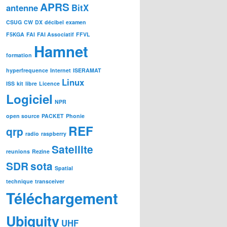
APRS
antenne
BitX
CSUG
CW
DX
décibel
examen
F5KGA
FAI
FAI Associatif
FFVL
Hamnet
formation
hyperfrequence
Internet
ISERAMAT
Linux
ISS
kit
libre
Licence
Logiciel
NPR
open source
PACKET
Phonie
REF
qrp
radio
raspberry
Satellite
reunions
Rezine
SDR
sota
Spatial
technique
transceiver
Téléchargement
Ubiquity
UHF