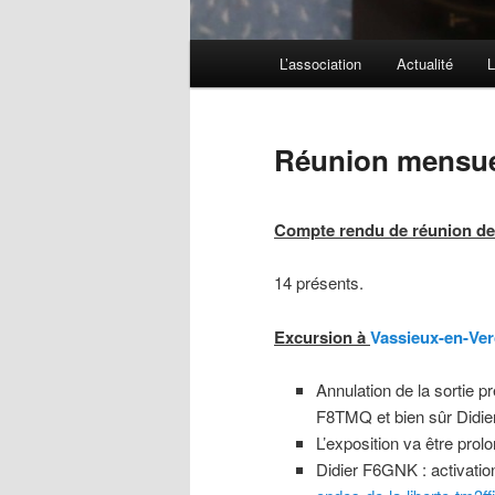
Menu
L’association
Actualité
L
principal
Réunion mensuel
Compte rendu de réunion de
14 présents.
Excursion à
Vassieux-en-Ver
Annulation de la sortie p
F8TMQ et bien sûr Didier
L’exposition va être prol
Didier F6GNK : activation