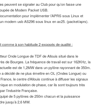
es peuvent se signaler au Club pour qu’on fasse une
roupée de Modem Packet USB.
documentation pour implémenter l’APRS sous Linux et
e d’un modem usb AS296 sous linux en ax25. (packet/aprs).
it comme à son habitude 2 exposés de qualité :
teur Onde Longue de TDF de Allouis situé dans le
ès de Bourges. La fréquence de travail est sur 162KHz, la
 actuelle est de 1,2MW dans un pylône rayonnant de 350m.
 a décidé de ne plus émettre en OL (Ondes Longue) ou
nce, le centre d’Allouis continue à diffuser les signaux
mique en modulation de phase, car ils sont toujours très
 par l’industrie Française.
t équipé de 5 pylônes de 250m chacun et la puissance
ndre jusqu’à 2,6 MW.