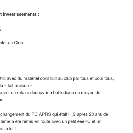
et investissements :
:
oler au Club.
…
8 avec du matériel construit au club par tous et pour tous,
u « fait maison »
uvrir ou refaire découvrir à but ludique ce moyen de
e.
e changement du PC APRS qui était H.S après 23 ans de
stème a été remis en route avec un petit eeePC et un
 à lui !