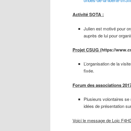
ondes-de-la-liberte-tm3ffi
Activité SOTA :
Julien est motivé pour o
auprès de lui pour organi
Projet CSUG (
https://www.cs
L’organisation de la vis
fixée.
Forum des associations 2017
Plusieurs volontaires se 
idées de présentation sur
Voici le message de Loic F4HD