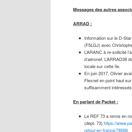
Messages des autres associa
ARRAD :
Information sur le D-Star
(F5LGJ) avec Christophe 
L’ARANC à re-sollicité l’
d’aéronef. L’ARRAD38 don
locale sur cette île.
En juin 2017, Olivier ava
Flexnet en point haut su
suffisamment intéressés
En parlant de Packet :
Le REF 73 a remis en rou
(dept. 73)
https://www.pas
retour-en-france/78566