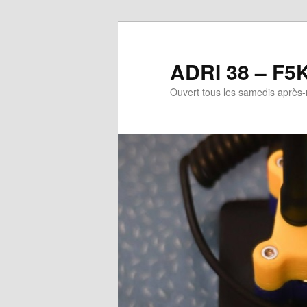
Aller
au
contenu
ADRI 38 – F5
principal
Ouvert tous les samedis après