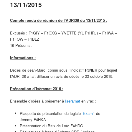
13/11/2015
Compte rendu de réunion de l’ADRI38 du 13/11/2015 :
Excusés : F1GIY – F1CXG – YVETTE (YL F1HRJ) – F1IWA –
F1FOW – F1BLZ
19 Présents.
Informations :
Décès de Jean-Marc, connu sous l’indicatif
F5NEH
pour lequel
l’ADRI 38 à fait diffuser un avis de décès le 23 octobre 2015.
Préparation d’Isèramat 2016 :
Ensemble d’idées à présenter à
Iseramat
en vrac :
Plaquette de présentation du logiciel
Exam1
de
Jeremy F4HKA
Présentation du Bitix de Loïc F4HDG
Réalisations à base d’Arduino SDR / balises