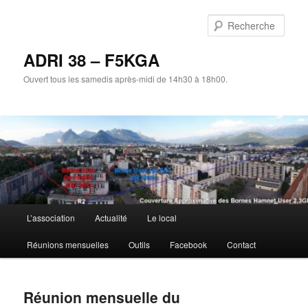
Aller
au
Rech
contenu
principal
ADRI 38 – F5KGA
Ouvert tous les samedis après-midi de 14h30 à 18h00.
Menu
L’association
Actualité
Le local
principal
Réunions mensuelles
Outils
Facebook
Contact
Réunion mensuelle du