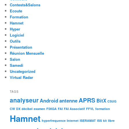
Contests&Salons
Ecoute
Formation
Hamnet
Hyper
Logiciel
Outils
Présentation
Réunion Mensuelle
Salon
Samedi
Uncategorized
Virtual Radar
TAGS
analyseur
APRS
Android
antenne
BitX
CSUG
CW
DX
décibel
examen
F5KGA
FAI
FAI Associatif
FFVL
formation
Hamnet
hyperfrequence
Internet
ISERAMAT
ISS
kit
libre