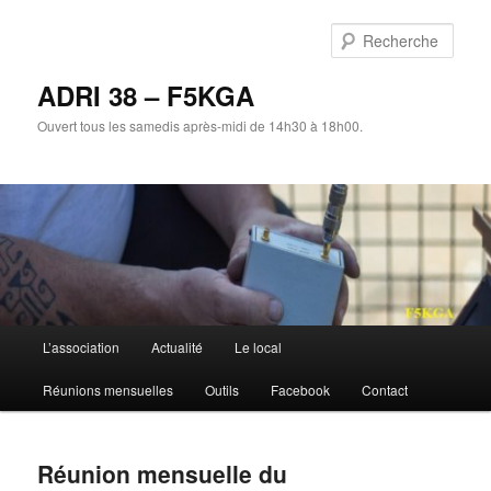
Aller
au
Rech
contenu
principal
ADRI 38 – F5KGA
Ouvert tous les samedis après-midi de 14h30 à 18h00.
Menu
L’association
Actualité
Le local
principal
Réunions mensuelles
Outils
Facebook
Contact
Réunion mensuelle du