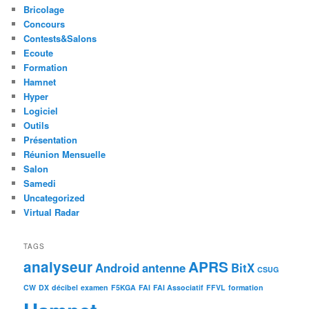
Bricolage
Concours
Contests&Salons
Ecoute
Formation
Hamnet
Hyper
Logiciel
Outils
Présentation
Réunion Mensuelle
Salon
Samedi
Uncategorized
Virtual Radar
TAGS
analyseur
APRS
Android
antenne
BitX
CSUG
CW
DX
décibel
examen
F5KGA
FAI
FAI Associatif
FFVL
formation