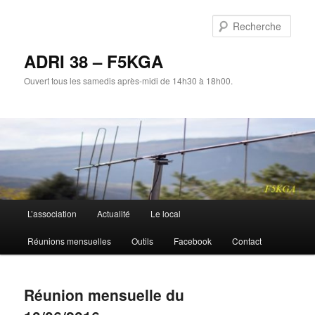
Aller
au
Rech
contenu
principal
ADRI 38 – F5KGA
Ouvert tous les samedis après-midi de 14h30 à 18h00.
Menu
L’association
Actualité
Le local
principal
Réunions mensuelles
Outils
Facebook
Contact
Réunion mensuelle du