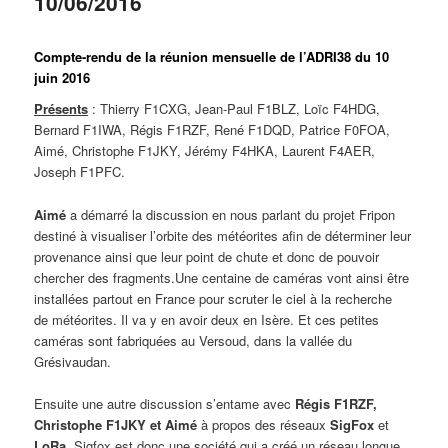
10/06/2016
Compte-rendu de la réunion mensuelle de l’ADRI38 du 10
juin 2016
Présents
: Thierry F1CXG, Jean-Paul F1BLZ, Loïc F4HDG,
Bernard F1IWA, Régis F1RZF, René F1DQD, Patrice F0FOA,
Aimé, Christophe F1JKY, Jérémy F4HKA, Laurent F4AER,
Joseph F1PFC.
Aimé
a démarré la discussion en nous parlant du projet Fripon
destiné à visualiser l’orbite des météorites afin de déterminer leur
provenance ainsi que leur point de chute et donc de pouvoir
chercher des fragments.Une centaine de caméras vont ainsi être
installées partout en France pour scruter le ciel à la recherche
de météorites. Il va y en avoir deux en Isère. Et ces petites
caméras sont fabriquées au Versoud, dans la vallée du
Grésivaudan.
Ensuite une autre discussion s’entame avec
Régis F1RZF,
Christophe F1JKY et Aimé
à propos des réseaux
SigFox
et
LoRa
. Sigfox est donc une société qui a créé un réseau longue