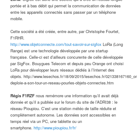
portée et à bas débit qui permet la communication de données
entre les appareils connectés sans passer par un téléphone
mobile.
Cette société a été créée, entre autre, par Christophe Fourtet,
F1RHR.
http://www.objetconnecte.com/tout-savoir-sur-sigfox
LoRa (Long
Range) est une technologie développée par une startup
française. Celle-ci est d’ailleurs concurente de celle développée
par SigFox. Bouygues Telecom et depuis peu Orange ont choisi
LoRa pour développer leurs réseaux dédiés à l’Internet des
objets. http://www.lesechos.fr/18/09/2015/lesechos.fr/021338167160_o
deploie-a-son-tour-un-reseau-pourles-objets-connectes.htm
Régis F1RZF
nous remémore une information qu’il avait déjà
donnée et qu’il a publiée sur le forum du site de l’ADRI38 : le
réseau Pioupiou. C’est une station météo de taille réduite et
complètement autonome. Les données sont accessibles en
temps réel via un PC, une tablette ou un
smartphone.
http://www.pioupiou.fr/fr/