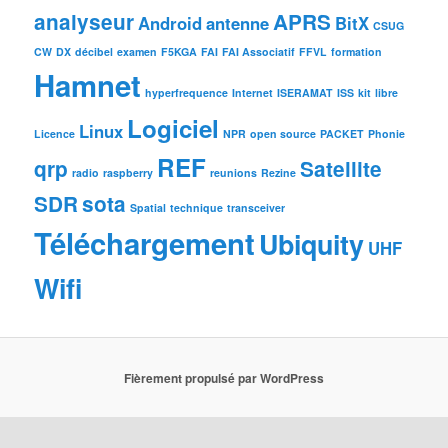
analyseur
APRS
Android
antenne
BitX
CSUG
CW
DX
décibel
examen
F5KGA
FAI
FAI Associatif
FFVL
formation
Hamnet
hyperfrequence
Internet
ISERAMAT
ISS
kit
libre
Logiciel
Linux
Licence
NPR
open source
PACKET
Phonie
REF
qrp
Satellite
radio
raspberry
reunions
Rezine
SDR
sota
Spatial
technique
transceiver
Téléchargement
Ubiquity
UHF
Wifi
Fièrement propulsé par WordPress