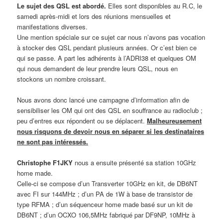
Le sujet des QSL est abordé.
Elles sont disponibles au R.C, le
samedi après-midi et lors des réunions mensuelles et
manifestations diverses.
Une mention spéciale sur ce sujet car nous n’avons pas vocation
à stocker des QSL pendant plusieurs années. Or c’est bien ce
qui se passe. A part les adhérents à l’ADRI38 et quelques OM
qui nous demandent de leur prendre leurs QSL, nous en
stockons un nombre croissant.
Nous avons donc lancé une campagne d’information afin de
sensibiliser les OM qui ont des QSL en souffrance au radioclub ;
peu d’entres eux répondent ou se déplacent.
Malheureusement
nous risquons de devoir nous en séparer si les destinataires
ne sont pas intéressés.
Christophe F1JKY
nous a ensuite présenté sa station 10GHz
home made.
Celle-ci se compose d’un Transverter 10GHz en kit, de DB6NT
avec FI sur 144MHz ; d’un PA de 1W à base de transistor de
type RFMA ; d’un séquenceur home made basé sur un kit de
DB6NT ; d’un OCXO 106,5MHz fabriqué par DF9NP, 10MHz à