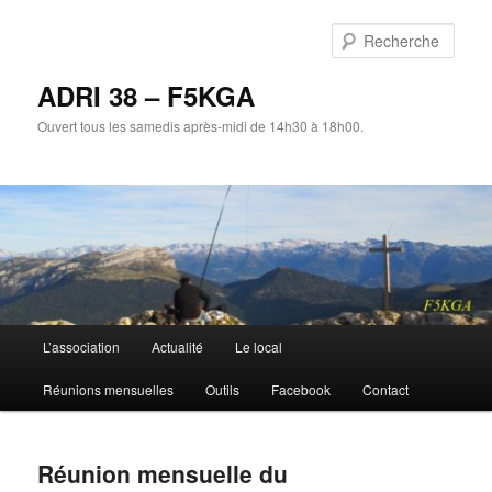
Aller
au
Rech
contenu
principal
ADRI 38 – F5KGA
Ouvert tous les samedis après-midi de 14h30 à 18h00.
Menu
L’association
Actualité
Le local
principal
Réunions mensuelles
Outils
Facebook
Contact
Réunion mensuelle du