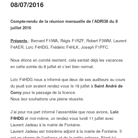
08/07/2016
Compte-rendu de la réunion mensuelle de l’ADRI38 du 8
juillet 2016
Présents
: Bernard F1IWA, Régis F1RZF, Robert F3WM, Laurent
F4AER, Loïc F4HDG, Frédéric F4HLK, Joseph F1PFC.
Nous étions en comité restreint, cela sentait déjà les vacances
en cette soirée du 8 juillet et c’est bien normal.
Loïc F4HDG nous a informé que deux de ses auditeurs au cours
du jeudi soir avaient rendez-vous le 18 juillet à
Saint André de
Corcy
pour le passage de la licence.
Nous leur souhaitons une pleine réussite.
J’ai pour ma part informé l’assemblée que nous avions,
Loïc
F4HDG
et moi-même, un rendez-vous lundi 11 juillet avec
Laurent Jadeau à la mairie de Fontaine.
Laurent Jadeau est troisième adjoint à la mairie de Fontaine. Il
est en charge de l’enfance et de la petite enfance. Etant lui-