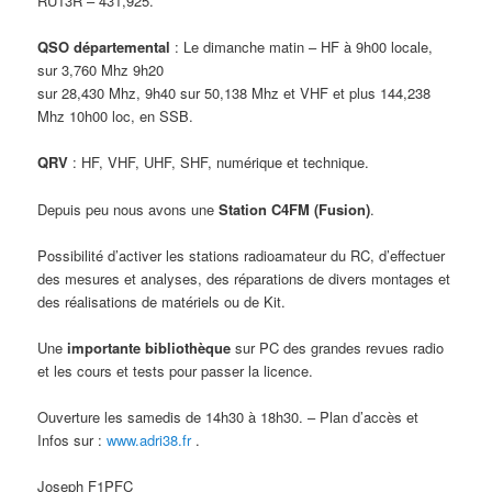
RU13R – 431,925.
QSO départemental
: Le dimanche matin – HF à 9h00 locale,
sur 3,760 Mhz 9h20
sur 28,430 Mhz, 9h40 sur 50,138 Mhz et VHF et plus 144,238
Mhz 10h00 loc, en SSB.
QRV
: HF, VHF, UHF, SHF, numérique et technique.
Depuis peu nous avons une
Station C4FM (Fusion)
.
Possibilité d’activer les stations radioamateur du RC, d’effectuer
des mesures et analyses, des réparations de divers montages et
des réalisations de matériels ou de Kit.
Une
importante bibliothèque
sur PC des grandes revues radio
et les cours et tests pour passer la licence.
Ouverture les samedis de 14h30 à 18h30. – Plan d’accès et
Infos sur :
www.adri38.fr
.
Joseph F1PFC