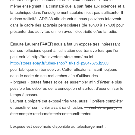
même enseignant il a constaté que la part faite aux sciences et à
la technique dans l’enseignement scolaire n’est pas suffisante. Il
a donc sollicité l’ADRI38 afin de voir si nous pouvions intervenir
dans le cadre des activités périscolaires (de 16h00 à 17h30) pour
présenter des activités en lien avec l’électricité et/ou la radio.
Ensuite
Laurent F4AER
nous a fait un exposé très intéressant
sur ses réflexions quant à l’utilisation des transverters que l’on
peut voir ici http://transverters-store.com/ ou ici
http://stores.ebay.fr/tubes-shop?_trksid=p2047675.l2563
pour fabriquer un transceiver. Cette réflexion s’inscrit toujours
dans le cadre de ses recherches afin d’utiliser des
« briques » toutes faites et de les assembler afin d’éviter le plus
possible les déboires de la conception et surtout d’économiser le
temps à passer.
Laurent a préparé cet exposé très vite, aussi il préfère compléter
et peaufiner son fichier avant sa diffusion.
Il n’est donc pas joint
à ce compte rendu mais cela ne saurait tarder.
L’exposé est désormais disponible au téléchargement :