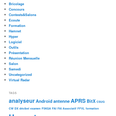
Bricolage
Concours
Contests&Salons
Ecoute
Formation
Hamnet
Hyper
Logiciel
Outils
Présentation
Réunion Mensuelle
Salon
Samedi
Uncategorized
Virtual Radar
TAGS
analyseur
APRS
Android
antenne
BitX
CSUG
CW
DX
décibel
examen
F5KGA
FAI
FAI Associatif
FFVL
formation