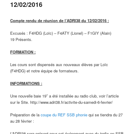
12/02/2016
Compte rendu de réunion de l’ADRI38 du 12/02/2016 :
Excusés : F4HDG (Loïc) – F4ATY (Lionel) – F1GIY (Alain)
19 Présents.
FORMATION :
Les cours sont dispensés aux nouveaux élèves par Loïc
(F4HDG) et notre équipe de formateurs.
INFORMATIONS :
Une nouvelle baie 19″ a été installée au radio club, voir l’article
sur le Site. http://www.adri38.fr/activite-du-samedi-6-fevrier/
Préparation de la
coupe du REF SSB phonie
qui se tiendra du 27
au 28 février :
L’ADRI38 sera présent pour cet événement avec du trafic en SSB