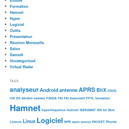
Ecoute
Formation
Hamnet
Hyper
Logiciel
Outils
Présentation
Réunion Mensuelle
Salon
Samedi
Uncategorized
Virtual Radar
TAGS
analyseur
APRS
Android
antenne
BitX
CSUG
CW
DX
décibel
examen
F5KGA
FAI
FAI Associatif
FFVL
formation
Hamnet
hyperfrequence
Internet
ISERAMAT
ISS
kit
libre
Logiciel
Linux
Licence
NPR
open source
PACKET
Phonie