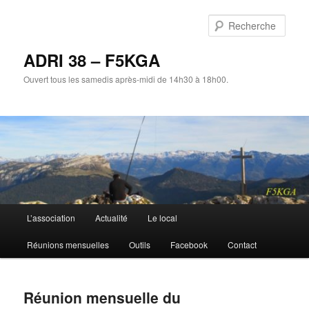
Aller
au
Rech
contenu
principal
ADRI 38 – F5KGA
Ouvert tous les samedis après-midi de 14h30 à 18h00.
Menu
L’association
Actualité
Le local
principal
Réunions mensuelles
Outils
Facebook
Contact
Réunion mensuelle du