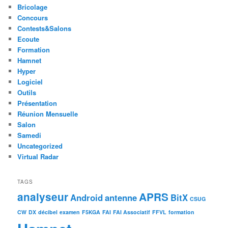
Bricolage
Concours
Contests&Salons
Ecoute
Formation
Hamnet
Hyper
Logiciel
Outils
Présentation
Réunion Mensuelle
Salon
Samedi
Uncategorized
Virtual Radar
TAGS
analyseur
APRS
Android
antenne
BitX
CSUG
CW
DX
décibel
examen
F5KGA
FAI
FAI Associatif
FFVL
formation