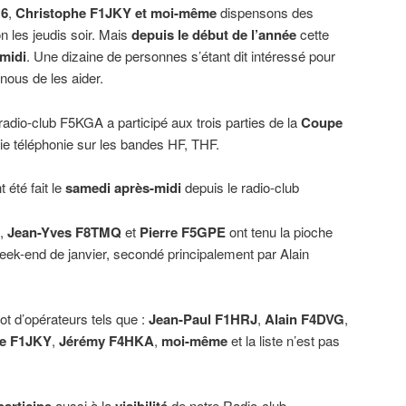
16
,
Christophe F1JKY et moi-même
dispensons des
n les jeudis soir. Mais
depuis le début de l’année
cette
midi
. Une dizaine de personnes s’étant dit intéressé pour
nous de les aider.
 radio-club F5KGA a participé aux trois parties de la
Coupe
rtie téléphonie sur les bandes HF, THF.
 été fait le
samedi après-midi
depuis le radio-club
,
Jean-Yves F8TMQ
et
Pierre F5GPE
ont tenu la pioche
eek-end de janvier, secondé principalement par Alain
ot d’opérateurs tels que :
Jean-Paul F1HRJ
,
Alain F4DVG
,
he F1JKY
,
Jérémy F4HKA
,
moi-même
et la liste n’est pas
aussi à la
de notre Radio-club.