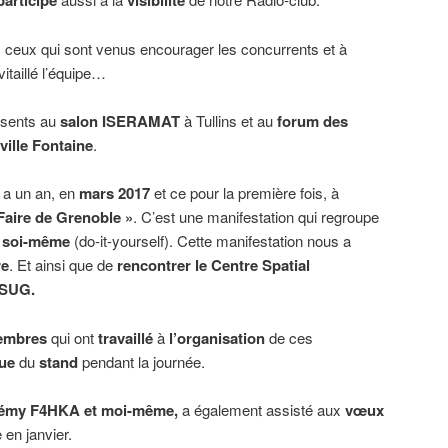
participe
visibilité
 ceux qui sont venus encourager les concurrents et à
vitaillé l’équipe…
ésents au
salon ISERAMAT
à Tullins et au
forum des
ville Fontaine
.
y a un an, en
mars 2017
et ce pour la première fois, à
Faire de Grenoble »
. C’est une manifestation qui regroupe
 soi-même
(do-it-yourself). Cette manifestation nous a
re
. Et ainsi que de
rencontrer le Centre Spatial
CSUG.
embres
qui ont
travaillé
à
l’organisation
de ces
ue
du
stand
pendant la journée.
émy F4HKA et moi-même,
a également assisté aux
vœux
 en janvier.