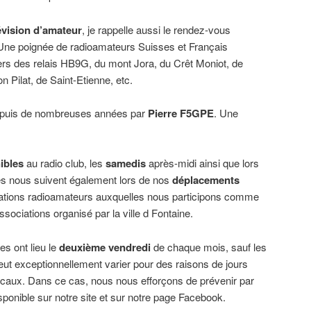
évision d’amateur
, je rappelle aussi le rendez-vous
 Une poignée de radioamateurs Suisses et Français
ers des relais HB9G, du mont Jora, du Crêt Moniot, de
n Pilat, de Saint-Etienne, etc.
epuis de nombreuses années par
Pierre F5GPE
. Une
ibles
au radio club, les
samedis
après-midi ainsi que lors
es nous suivent également lors de nos
déplacements
tations radioamateurs auxquelles nous participons comme
ssociations organisé par la ville d Fontaine.
les ont lieu le
deuxième vendredi
de chaque mois, sauf les
 peut exceptionnellement varier pour des raisons de jours
 locaux. Dans ce cas, nous nous efforçons de prévenir par
isponible sur notre site et sur notre page Facebook.