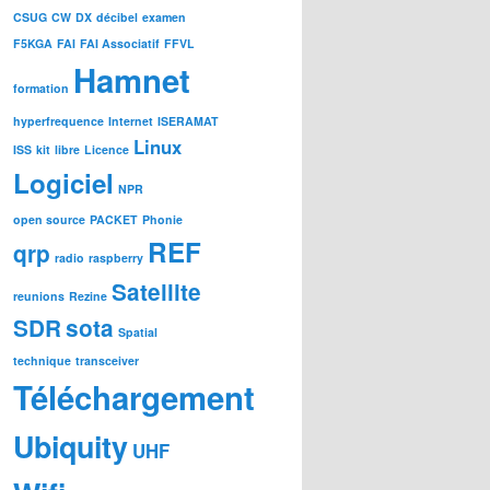
CSUG
CW
DX
décibel
examen
F5KGA
FAI
FAI Associatif
FFVL
Hamnet
formation
hyperfrequence
Internet
ISERAMAT
Linux
ISS
kit
libre
Licence
Logiciel
NPR
open source
PACKET
Phonie
REF
qrp
radio
raspberry
Satellite
reunions
Rezine
SDR
sota
Spatial
technique
transceiver
Téléchargement
Ubiquity
UHF