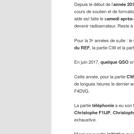
Depuis le début de l’
année 20
cours de soutien et de formatio
aide est faite le s
amedi après-
devenir radioamateur. Reste à 
Pour la 3ᵉ années de suite : le
du REF
, la partie CW et la pa
En juin 2017,
quelque QSO
ont
Cette année, pour la partie
CW
de longues heures le dernier w
F4DVG.
La partie
téléphonie
a eu son l
Christophe F1IJP
,
Christop
exhaustive.
Merci pour cette
qui