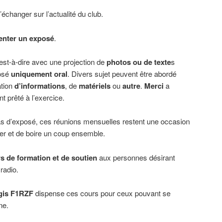
échanger sur l’actualité du club.
enter un exposé
.
’est-à-dire avec une projection de
photos ou de texte
s
osé
uniquement oral
. Divers sujet peuvent être abordé
ation
d’informations
, de
matériels
ou
autre
.
Merci
a
t prêté à l’exercice.
s d’exposé, ces réunions mensuelles restent une occasion
er et de boire un coup ensemble.
s de formation et de soutien
aux personnes désirant
 radio.
gis F1RZF
dispense ces cours pour ceux pouvant se
ne.