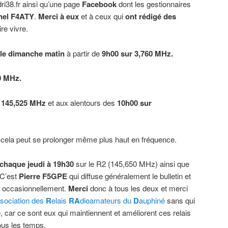
ri38.fr ainsi qu’une page
Facebook
dont les gestionnaires
onel F4ATY
.
Merci à eux
et à ceux qui
ont rédigé des
re vivre.
le dimanche matin
à partir de
9h00 sur 3,760 MHz.
0 MHz.
 145,525 MHz
et aux alentours des
10h00 sur
, cela peut se prolonger même plus haut en fréquence.
chaque jeudi à 19h30
sur le R2 (145,650 MHz) ainsi que
 C’est
Pierre F5GPE
qui diffuse généralement le bulletin et
 occasionnellement.
Merci
donc à tous les deux et merci
sociation des
R
elais
RA
dioamateurs du
D
auphiné
sans qui
e, car ce sont eux qui maintiennent et améliorent ces relais
tous les temps.