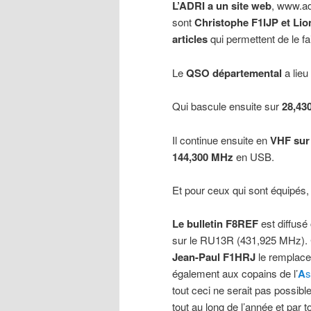
L’ADRI a un site web
, www.ad
sont
Christophe F1IJP et Li
articles
qui permettent de le fai
Le
QSO départemental
a lieu
Qui bascule ensuite sur
28,43
Il continue ensuite en
VHF sur
144,300 MHz
en USB.
Et pour ceux qui sont équipés
Le bulletin F8REF
est diffusé
sur le RU13R (431,925 MHz).
Jean-Paul F1HRJ
le remplace
également aux copains de l’
A
s
tout ceci ne serait pas possibl
tout au long de l’année et par 