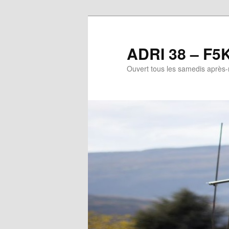
Aller
au
contenu
ADRI 38 – F5
principal
Ouvert tous les samedis après