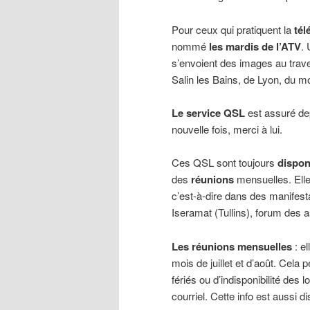
Pour ceux qui pratiquent la
tél
nommé
les mardis de l’ATV
.
s’envoient des images au trav
Salin les Bains, de Lyon, du mo
Le service QSL
est assuré d
nouvelle fois, merci à lui.
Ces QSL sont toujours
dispon
des
réunions
mensuelles. Ell
c’est-à-dire dans des manifes
Iseramat (Tullins), forum des a
Les réunions mensuelles
: el
mois de juillet et d’août. Cela
fériés ou d’indisponibilité des
courriel. Cette info est aussi d