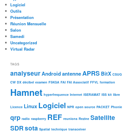
Logiciel
Outils
Présentation
Réunion Mensuelle
Salon
Samedi
Uncategorized
Virtual Radar
TAGS
analyseur
APRS
Android
antenne
BitX
CSUG
CW
DX
décibel
examen
F5KGA
FAI
FAI Associatif
FFVL
formation
Hamnet
hyperfrequence
Internet
ISERAMAT
ISS
kit
libre
Logiciel
Linux
Licence
NPR
open source
PACKET
Phonie
REF
qrp
Satellite
radio
raspberry
reunions
Rezine
SDR
sota
Spatial
technique
transceiver