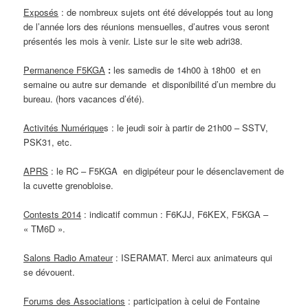
Exposés
: de nombreux sujets ont été développés tout au long
de l’année lors des réunions mensuelles, d’autres vous seront
présentés les mois à venir. Liste sur le site web adri38.
Permanence F5KGA
:
les samedis de 14h00 à 18h00 et en
semaine ou autre sur demande et disponibilité d’un membre du
bureau. (hors vacances d’été).
Activités Numérique
s : le jeudi soir à partir de 21h00 – SSTV,
PSK31, etc.
APRS
: le RC – F5KGA en digipéteur pour le désenclavement de
la cuvette grenobloise.
Contests
2014
: indicatif commun : F6KJJ, F6KEX, F5KGA –
« TM6D ».
Salons Radio Amateur
: ISERAMAT. Merci aux animateurs qui
se dévouent.
Forums des Associations
: participation à celui de Fontaine