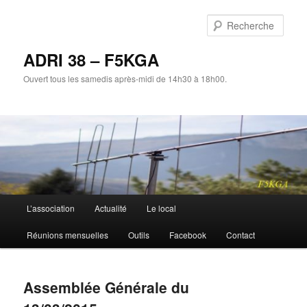
Aller
au
Rech
contenu
principal
ADRI 38 – F5KGA
Ouvert tous les samedis après-midi de 14h30 à 18h00.
Menu
L’association
Actualité
Le local
principal
Réunions mensuelles
Outils
Facebook
Contact
Assemblée Générale du