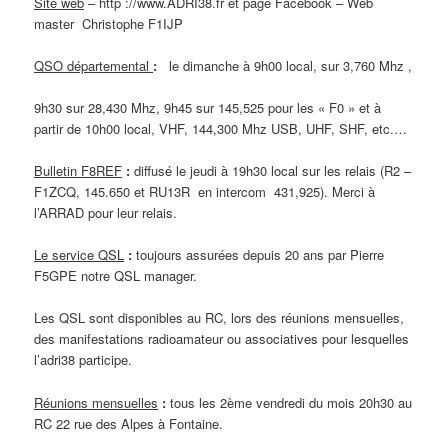
Site web
– http ://www.ADRI38.fr et page Facebook – Web
master Christophe F1IJP
QSO départemental
:
le dimanche à 9h00 local, sur 3,760 Mhz ,
9h30 sur 28,430 Mhz, 9h45 sur 145,525 pour les « F0 » et à
partir de 10h00 local, VHF, 144,300 Mhz USB, UHF, SHF, etc.…
Bulletin F8REF
:
diffusé le jeudi à 19h30 local sur les relais (R2 –
F1ZCQ, 145.650 et RU13R en intercom 431,925). Merci à
l’ARRAD pour leur relais.
Le service QSL
:
toujours assurées depuis 20 ans par Pierre
F5GPE notre QSL manager.
Les QSL sont disponibles au RC, lors des réunions mensuelles,
des manifestations radioamateur ou associatives pour lesquelles
l’adri38 participe.
Réunions mensuelles
:
tous les 2ème vendredi du mois 20h30 au
RC 22 rue des Alpes à Fontaine.