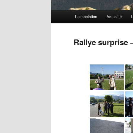
Menu
L’association
Actualité
L
principal
Rallye surprise 