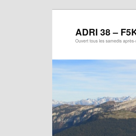
Aller
au
contenu
ADRI 38 – F5
principal
Ouvert tous les samedis après