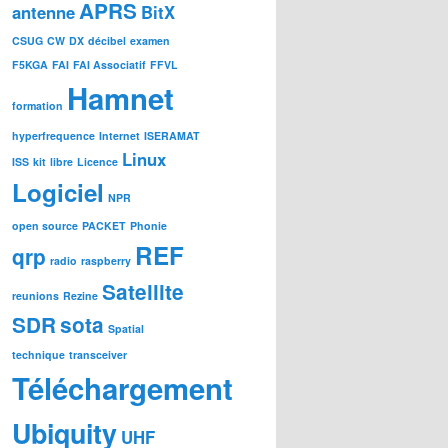
APRS
antenne
BitX
CSUG
CW
DX
décibel
examen
F5KGA
FAI
FAI Associatif
FFVL
Hamnet
formation
hyperfrequence
Internet
ISERAMAT
Linux
ISS
kit
libre
Licence
Logiciel
NPR
open source
PACKET
Phonie
REF
qrp
radio
raspberry
Satellite
reunions
Rezine
SDR
sota
Spatial
technique
transceiver
Téléchargement
Ubiquity
UHF